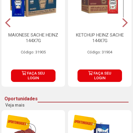
MAIONESE SACHE HEINZ
KETCHUP HEINZ SACHE
144X7G
144X7G
Código: 31905
Código: 31904
FAÇA SEU
FAÇA SEU
LOGIN
LOGIN
Oportunidades
Veja mais