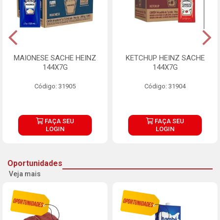
MAIONESE SACHE HEINZ
KETCHUP HEINZ SACHE
144X7G
144X7G
Código: 31905
Código: 31904
FAÇA SEU
FAÇA SEU
LOGIN
LOGIN
Oportunidades
Veja mais