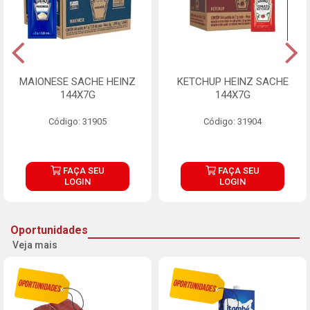
MAIONESE SACHE HEINZ
KETCHUP HEINZ SACHE
144X7G
144X7G
Código: 31905
Código: 31904
FAÇA SEU
FAÇA SEU
LOGIN
LOGIN
Oportunidades
Veja mais