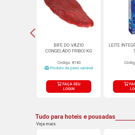
DE DOCE DE
BIFE DO VAZIO
LEITE INTEG
RMET PURATOS
CONGELADO FRIBOI KG
E 4.5KG
Código: 8140
Códig
o: 23685
Produto de peso variável
ÇA SEU
FAÇA SEU
FA
OGIN
LOGIN
LO
Tudo para hoteis e pousadas
Veja mais