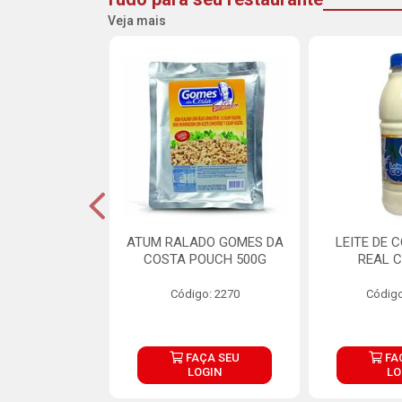
Veja mais
CARNE ARISCO
ATUM RALADO GOMES DA
LEITE DE 
TE 850G
COSTA POUCH 500G
REAL C
o: 14943
Código: 2270
Código
ÇA SEU
FAÇA SEU
FA
OGIN
LOGIN
LO