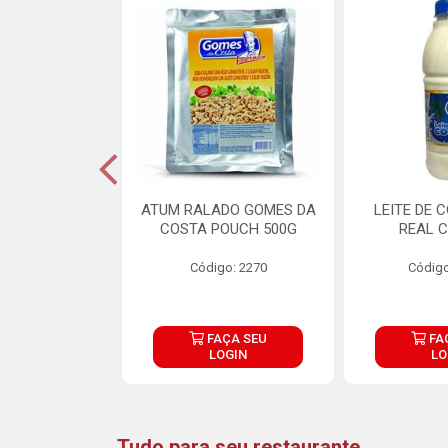
CARNE ARISCO
ATUM RALADO GOMES DA
LEITE DE 
TE 850G
COSTA POUCH 500G
REAL C
o: 14943
Código: 2270
Código
ÇA SEU
FAÇA SEU
FA
OGIN
LOGIN
LO
Tudo para seu restaurante