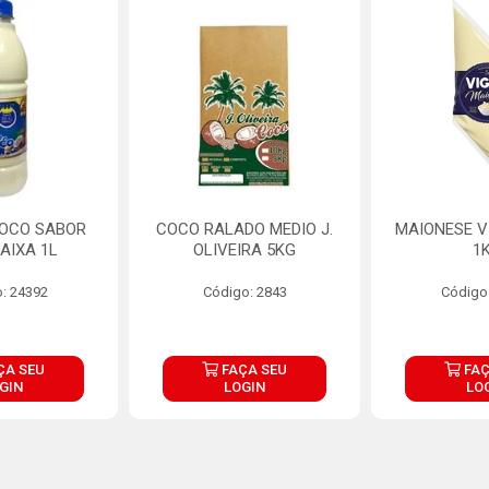
COCO SABOR
COCO RALADO MEDIO J.
MAIONESE V
AIXA 1L
OLIVEIRA 5KG
1
: 24392
Código: 2843
Código
ÇA SEU
FAÇA SEU
FAÇ
GIN
LOGIN
LO