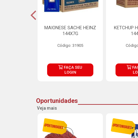
S MAIONESE
MAIONESE SACHE HEINZ
KETCHUP H
 168X7G
144X7G
14
o: 11092
Código: 31905
Código
ÇA SEU
FAÇA SEU
FA
OGIN
LOGIN
LO
Oportunidades
Veja mais