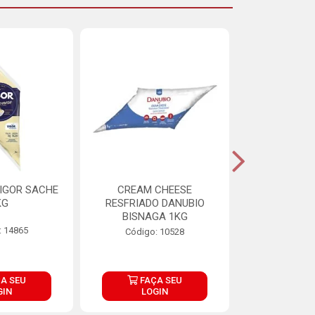
IGOR SACHE
CREAM CHEESE
MAIONESE 
KG
RESFRIADO DANUBIO
2,8
BISNAGA 1KG
: 14865
Código:
Código: 10528
A SEU
FAÇA SEU
FAÇ
GIN
LOGIN
LOG