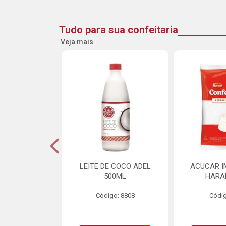
Tudo para sua confeitaria
Veja mais
DE GOIABA
LEITE DE COCO ADEL
ACUCAR I
U 2,5KG
500ML
HARA
o: 16258
Código: 8808
Códig