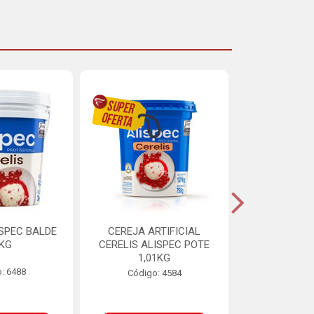
ISPEC BALDE
CEREJA ARTIFICIAL
BRIGADEIRO
5KG
CERELIS ALISPEC POTE
AUREA BI
1,01KG
: 6488
Código:
Código: 4584