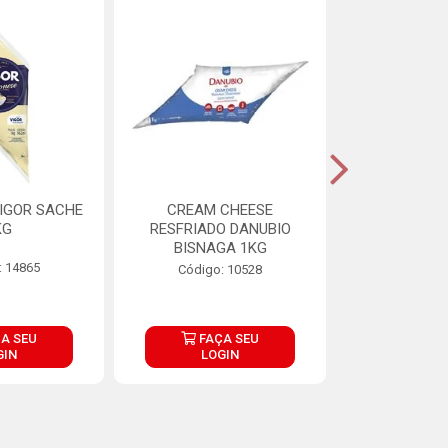
IGOR SACHE
CREAM CHEESE
MAIONESE 
KG
RESFRIADO DANUBIO
2,8
BISNAGA 1KG
: 14865
Código:
Código: 10528
A SEU
FAÇA SEU
FAÇ
GIN
LOGIN
LOG