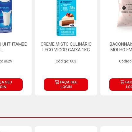
R UHT ITAMBE
CREME MISTO CULINÁRIO
BACONNAIS
1L
LECO VIGOR CAIXA 1KG
MOLHO EM
o: 8629
Código: 803
Código
ÇA SEU
FAÇA SEU
FAÇ
GIN
LOGIN
LO