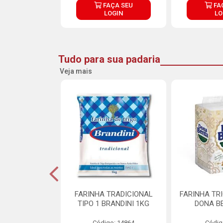
ÇA SEU
FAÇA SEU
FA
OGIN
LOGIN
LO
Tudo para sua padaria
Veja mais
 PARA BOLO
FARINHA TRADICIONAL
FARINHA TR
RA CREMOSO
TIPO 1 BRANDINI 1KG
DONA B
RMIX 5KG
Código: 14864
Códig