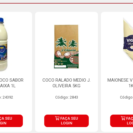
COCO SABOR
COCO RALADO MEDIO J.
MAIONESE V
AIXA 1L
OLIVEIRA 5KG
1
: 24392
Código: 2843
Código
ÇA SEU
FAÇA SEU
FAÇ
GIN
LOGIN
LO