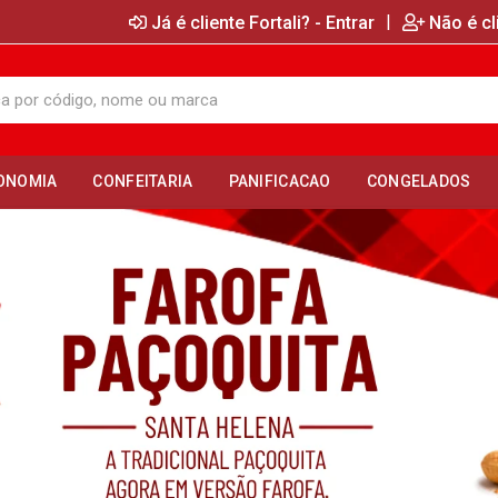
|
Já é cliente Fortali? - Entrar
Não é cl
ONOMIA
CONFEITARIA
PANIFICACAO
CONGELADOS