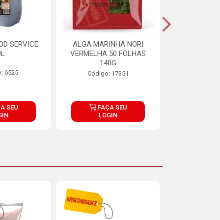
OD SERVICE
ALGA MARINHA NORI
FARINHA DE
0L
VERMELHA 50 FOLHAS
FINNA PA
140G
: 6525
Código:
Código: 17351
A SEU
FAÇA SEU
FAÇ
GIN
LOGIN
LOG