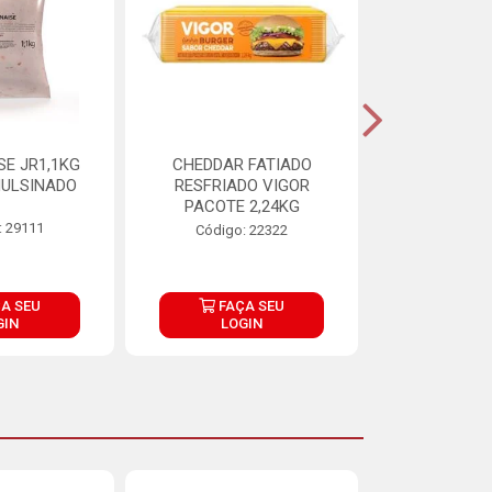
E JR1,1KG
CHEDDAR FATIADO
ADIPAN C A
ULSINADO
RESFRIADO VIGOR
PACOTE 2,24KG
: 29111
Código:
Código: 22322
A SEU
FAÇA SEU
FAÇ
GIN
LOGIN
LOG