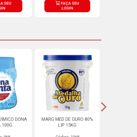
A SEU
FAÇA SEU
FAÇ
GIN
LOGIN
LOG
UIMICO DONA
MARG MED DE OURO 80%
MARGARINA 
 100G
LIP 15KG
OURO 80%
o: 968
Código: 1368
Código