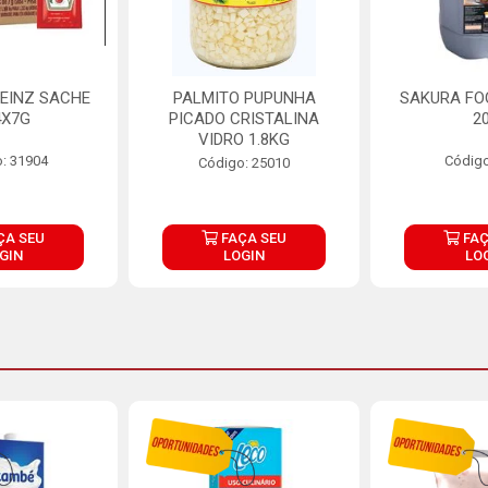
EINZ SACHE
PALMITO PUPUNHA
SAKURA FO
4X7G
PICADO CRISTALINA
2
VIDRO 1.8KG
: 31904
Código
Código: 25010
ÇA SEU
FAÇA SEU
FAÇ
GIN
LOGIN
LO