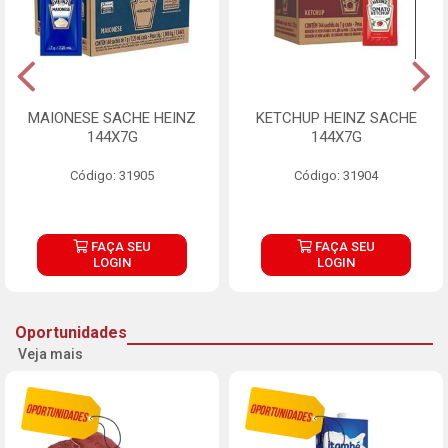
MAIONESE SACHE HEINZ
KETCHUP HEINZ SACHE
144X7G
144X7G
Código: 31905
Código: 31904
FAÇA SEU
FAÇA SEU
LOGIN
LOGIN
Oportunidades
Veja mais