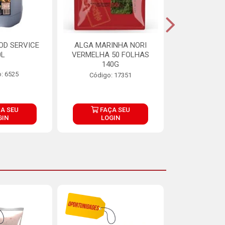
OD SERVICE
ALGA MARINHA NORI
FARINHA DE
0L
VERMELHA 50 FOLHAS
FINNA PA
140G
: 6525
Código:
Código: 17351
A SEU
FAÇA SEU
FAÇ
GIN
LOGIN
LOG