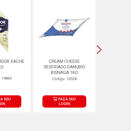
IGOR SACHE
CREAM CHEESE
MAIONESE 
KG
RESFRIADO DANUBIO
2,8
BISNAGA 1KG
: 14865
Código:
Código: 10528
A SEU
FAÇA SEU
FAÇ
GIN
LOGIN
LOG