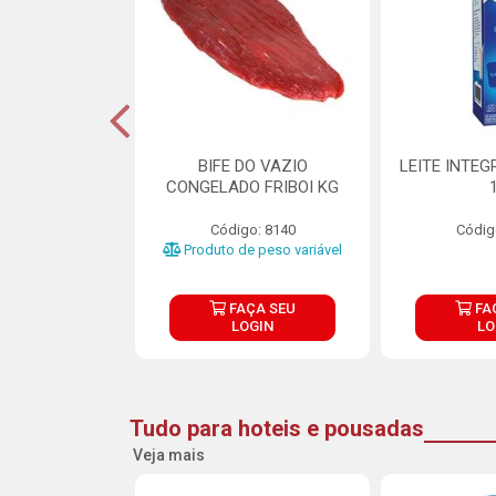
DE DOCE DE
BIFE DO VAZIO
LEITE INTEG
RMET PURATOS
CONGELADO FRIBOI KG
E 4.5KG
Código: 8140
Códig
o: 23685
Produto de peso variável
ÇA SEU
FAÇA SEU
FA
OGIN
LOGIN
LO
Tudo para hoteis e pousadas
Veja mais