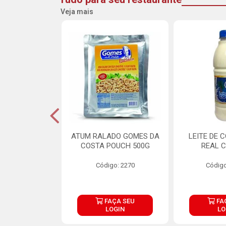
Veja mais
CARNE ARISCO
ATUM RALADO GOMES DA
LEITE DE 
TE 850G
COSTA POUCH 500G
REAL C
o: 14943
Código: 2270
Código
ÇA SEU
FAÇA SEU
FA
OGIN
LOGIN
LO