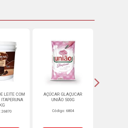
E LEITE COM
AÇÚCAR GLAÇUCAR
CERELIS ALI
 ITAPERUNA
UNIÃO 500G
4,5
8KG
Código: 6804
Código
: 26870