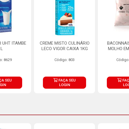
R UHT ITAMBE
CREME MISTO CULINÁRIO
BACONNAIS
1L
LECO VIGOR CAIXA 1KG
MOLHO EM
o: 8629
Código: 803
Código
ÇA SEU
FAÇA SEU
FAÇ
GIN
LOGIN
LO