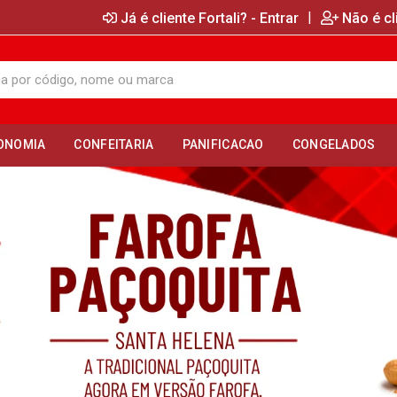
|
Já é cliente Fortali? - Entrar
Não é cl
ONOMIA
CONFEITARIA
PANIFICACAO
CONGELADOS