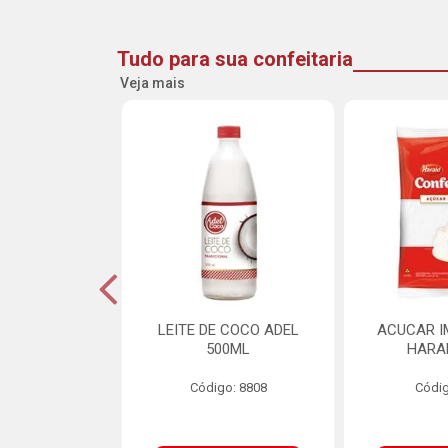
Tudo para sua confeitaria
Veja mais
INE FLOCOS
LEITE DE COCO ADEL
ACUCAR I
CANTES 10MM
500ML
HARA
L SCH 750G
Código: 8808
Códig
o: 8662