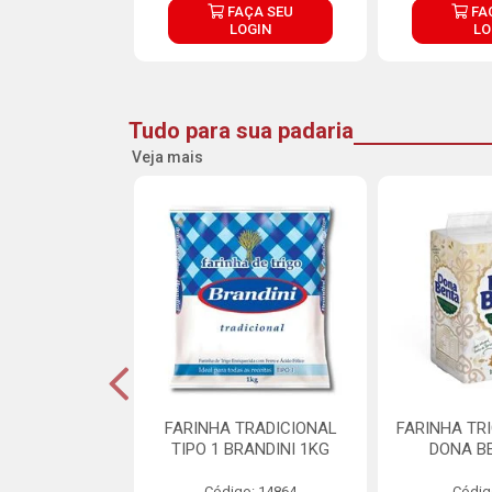
ÇA SEU
FAÇA SEU
FA
OGIN
LOGIN
LO
Tudo para sua padaria
Veja mais
 PARA BOLO
FARINHA TRADICIONAL
FARINHA TR
RA CREMOSO
TIPO 1 BRANDINI 1KG
DONA B
RMIX 5KG
Código: 14864
Códig