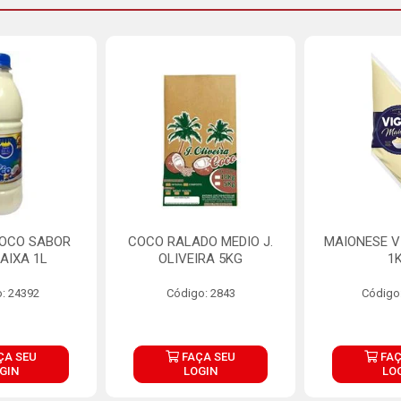
COCO SABOR
COCO RALADO MEDIO J.
MAIONESE V
AIXA 1L
OLIVEIRA 5KG
1
: 24392
Código: 2843
Código
ÇA SEU
FAÇA SEU
FAÇ
GIN
LOGIN
LO