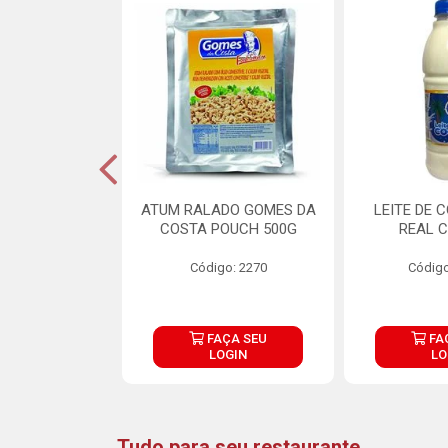
CARNE ARISCO
ATUM RALADO GOMES DA
LEITE DE 
TE 850G
COSTA POUCH 500G
REAL C
o: 14943
Código: 2270
Código
ÇA SEU
FAÇA SEU
FA
OGIN
LOGIN
LO
Tudo para seu restaurante