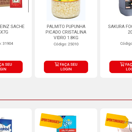
EINZ SACHE
PALMITO PUPUNHA
SAKURA FO
4X7G
PICADO CRISTALINA
2
VIDRO 1.8KG
: 31904
Código
Código: 25010
ÇA SEU
FAÇA SEU
FAÇ
GIN
LOGIN
LO