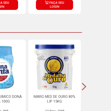
A SEU
FAÇA SEU
FAÇ
GIN
LOGIN
LOG
UIMICO DONA
MARG MED DE OURO 80%
MARGARINA 
 100G
LIP 15KG
OURO 80%
o: 968
Código: 1368
Código