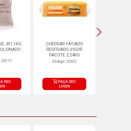
E JR1,1KG
CHEDDAR FATIADO
ADIPAN C A
ULSINADO
RESFRIADO VIGOR
PACOTE 2,24KG
: 29111
Código:
Código: 22322
A SEU
FAÇA SEU
FAÇ
GIN
LOGIN
LOG