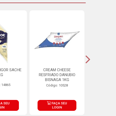
IGOR SACHE
CREAM CHEESE
MAIONESE 
KG
RESFRIADO DANUBIO
2,8
BISNAGA 1KG
: 14865
Código:
Código: 10528
A SEU
FAÇA SEU
FAÇ
GIN
LOGIN
LOG