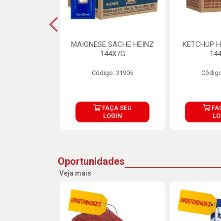
S MAIONESE
MAIONESE SACHE HEINZ
KETCHUP H
 168X7G
144X7G
14
o: 11092
Código: 31905
Código
ÇA SEU
FAÇA SEU
FA
OGIN
LOGIN
LO
Oportunidades
Veja mais