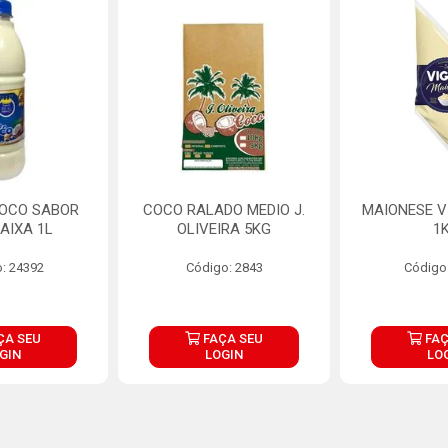
COCO SABOR
COCO RALADO MEDIO J.
MAIONESE V
AIXA 1L
OLIVEIRA 5KG
1
: 24392
Código: 2843
Código
ÇA SEU
FAÇA SEU
FAÇ
GIN
LOGIN
LO