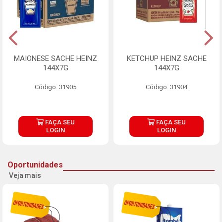
MAIONESE SACHE HEINZ
KETCHUP HEINZ SACHE
144X7G
144X7G
Código: 31905
Código: 31904
FAÇA SEU
FAÇA SEU
LOGIN
LOGIN
Oportunidades
Veja mais