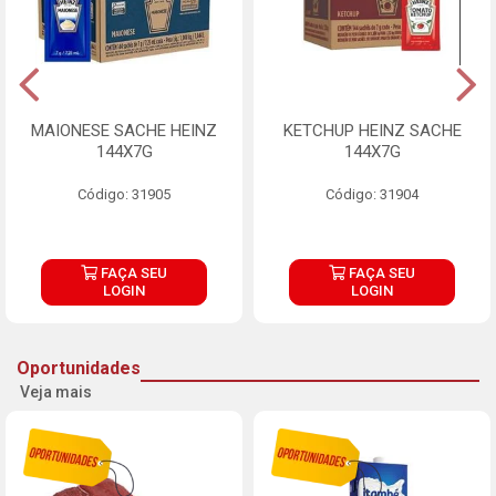
MAIONESE SACHE HEINZ
KETCHUP HEINZ SACHE
144X7G
144X7G
Código: 31905
Código: 31904
FAÇA SEU
FAÇA SEU
LOGIN
LOGIN
Oportunidades
Veja mais