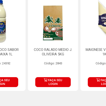
COCO SABOR
COCO RALADO MEDIO J.
MAIONESE V
AIXA 1L
OLIVEIRA 5KG
1
: 24392
Código: 2843
Código
ÇA SEU
FAÇA SEU
FAÇ
GIN
LOGIN
LO