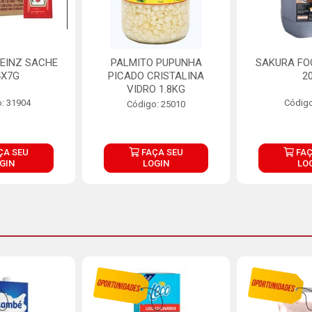
EINZ SACHE
PALMITO PUPUNHA
SAKURA FO
4X7G
PICADO CRISTALINA
2
VIDRO 1.8KG
: 31904
Código
Código: 25010
ÇA SEU
FAÇA SEU
FAÇ
GIN
LOGIN
LO