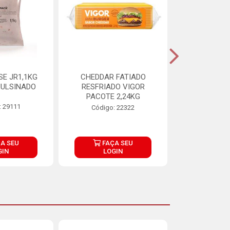
E JR1,1KG
CHEDDAR FATIADO
ADIPAN C A
ULSINADO
RESFRIADO VIGOR
PACOTE 2,24KG
: 29111
Código:
Código: 22322
A SEU
FAÇA SEU
FAÇ
GIN
LOGIN
LOG