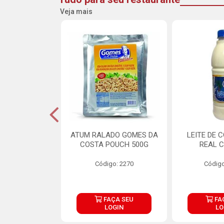
Veja mais
CARNE ARISCO
ATUM RALADO GOMES DA
LEITE DE 
TE 850G
COSTA POUCH 500G
REAL C
o: 14943
Código: 2270
Código
ÇA SEU
FAÇA SEU
FA
OGIN
LOGIN
LO