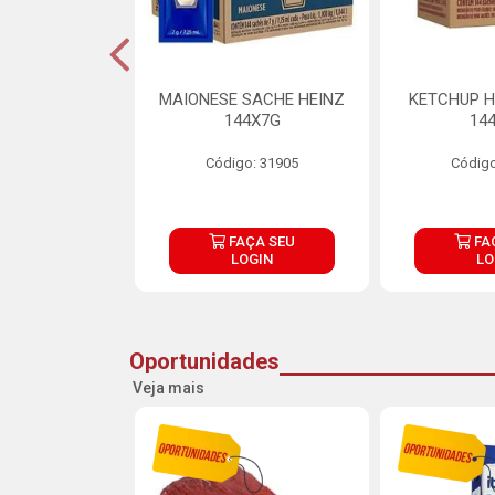
S MAIONESE
MAIONESE SACHE HEINZ
KETCHUP H
 168X7G
144X7G
14
o: 11092
Código: 31905
Código
ÇA SEU
FAÇA SEU
FA
OGIN
LOGIN
LO
Oportunidades
Veja mais