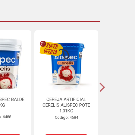
ISPEC BALDE
CEREJA ARTIFICIAL
BRIGADEIRO
5KG
CERELIS ALISPEC POTE
AUREA BI
1,01KG
: 6488
Código:
Código: 4584