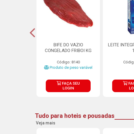
DE DOCE DE
BIFE DO VAZIO
LEITE INTEG
RMET PURATOS
CONGELADO FRIBOI KG
E 4.5KG
Código: 8140
Códig
o: 23685
Produto de peso variável
ÇA SEU
FAÇA SEU
FA
OGIN
LOGIN
LO
Tudo para hoteis e pousadas
Veja mais