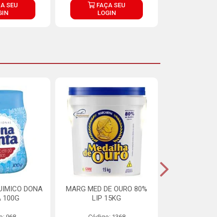
A SEU
FAÇA SEU
FAÇ
GIN
LOGIN
LOG
UIMICO DONA
MARG MED DE OURO 80%
MARGARINA 
 100G
LIP 15KG
OURO 80%
o: 968
Código: 1368
Código