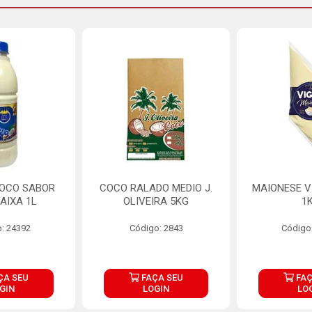
COCO SABOR
COCO RALADO MEDIO J.
MAIONESE V
AIXA 1L
OLIVEIRA 5KG
1
: 24392
Código: 2843
Código
ÇA SEU
FAÇA SEU
FAÇ
GIN
LOGIN
LO