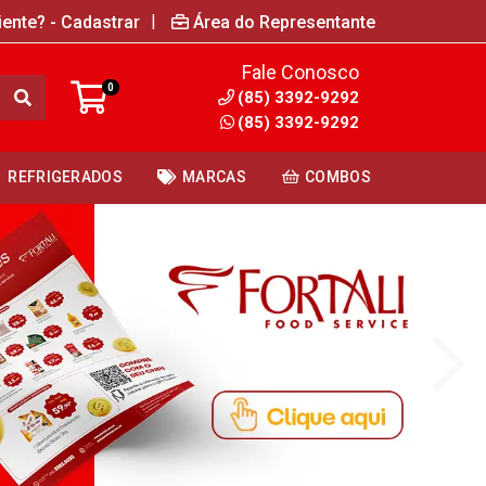
|
iente? - Cadastrar
Área do Representante
Fale Conosco
0
(85) 3392-9292
(85) 3392-9292
REFRIGERADOS
MARCAS
COMBOS