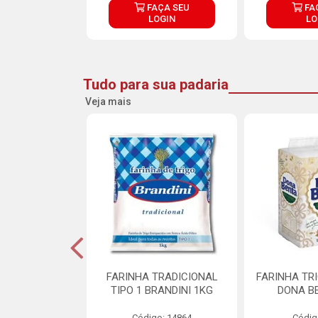
ÇA SEU
FAÇA SEU
FA
OGIN
LOGIN
LO
Tudo para sua padaria
Veja mais
 PARA BOLO
FARINHA TRADICIONAL
FARINHA TR
RA CREMOSO
TIPO 1 BRANDINI 1KG
DONA B
RMIX 5KG
Código: 14864
Códig