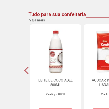
Tudo para sua confeitaria
Veja mais
DE GOIABA
LEITE DE COCO ADEL
ACUCAR I
U 2,5KG
500ML
HARA
o: 16258
Código: 8808
Códig