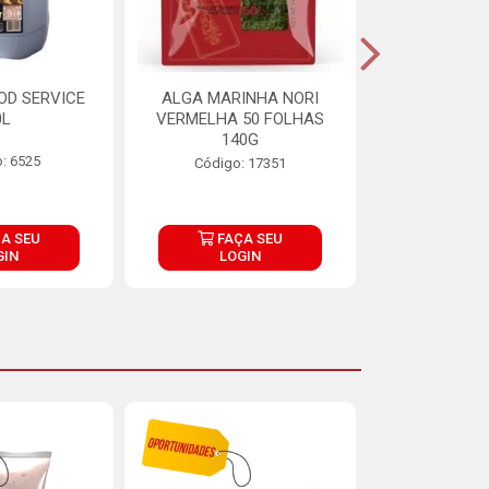
OD SERVICE
ALGA MARINHA NORI
FARINHA DE
0L
VERMELHA 50 FOLHAS
FINNA PA
140G
: 6525
Código:
Código: 17351
A SEU
FAÇA SEU
FAÇ
GIN
LOGIN
LOG