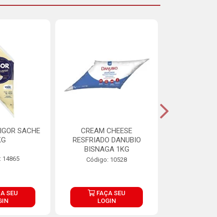
IGOR SACHE
CREAM CHEESE
MAIONESE 
KG
RESFRIADO DANUBIO
2,8
BISNAGA 1KG
: 14865
Código:
Código: 10528
A SEU
FAÇA SEU
FAÇ
GIN
LOGIN
LOG