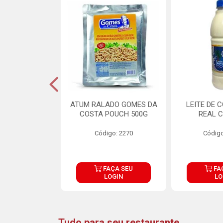
CARNE ARISCO
ATUM RALADO GOMES DA
LEITE DE 
TE 850G
COSTA POUCH 500G
REAL C
o: 14943
Código: 2270
Código
ÇA SEU
FAÇA SEU
FA
OGIN
LOGIN
LO
Tudo para seu restaurante