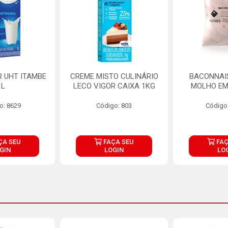
R UHT ITAMBE
CREME MISTO CULINÁRIO
BACONNAIS
1L
LECO VIGOR CAIXA 1KG
MOLHO EM
o: 8629
Código: 803
Código
ÇA SEU
FAÇA SEU
FAÇ
GIN
LOGIN
LO