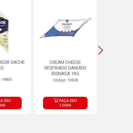
IGOR SACHE
CREAM CHEESE
MAIONESE 
KG
RESFRIADO DANUBIO
2,8
BISNAGA 1KG
: 14865
Código:
Código: 10528
A SEU
FAÇA SEU
FAÇ
GIN
LOGIN
LOG