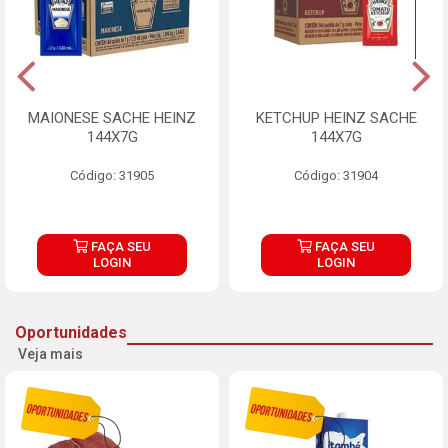
MAIONESE SACHE HEINZ
KETCHUP HEINZ SACHE
144X7G
144X7G
Código: 31905
Código: 31904
FAÇA SEU
FAÇA SEU
LOGIN
LOGIN
Oportunidades
Veja mais