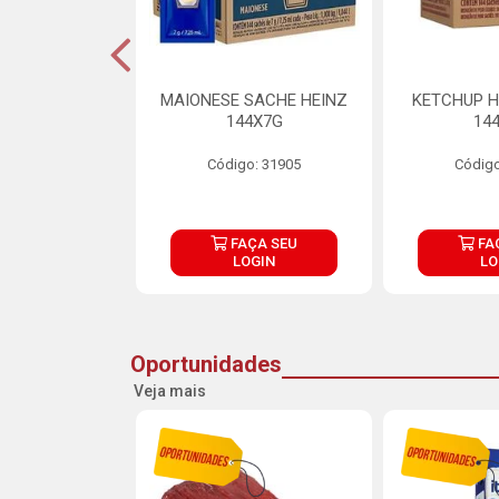
S MAIONESE
MAIONESE SACHE HEINZ
KETCHUP H
 168X7G
144X7G
14
o: 11092
Código: 31905
Código
ÇA SEU
FAÇA SEU
FA
OGIN
LOGIN
LO
Oportunidades
Veja mais