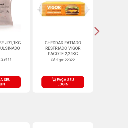
E JR1,1KG
CHEDDAR FATIADO
ADIPAN C A
ULSINADO
RESFRIADO VIGOR
PACOTE 2,24KG
: 29111
Código:
Código: 22322
A SEU
FAÇA SEU
FAÇ
GIN
LOGIN
LOG