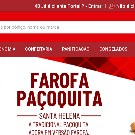
|
Já é cliente Fortali? - Entrar
Não é cl
ONOMIA
CONFEITARIA
PANIFICACAO
CONGELADOS