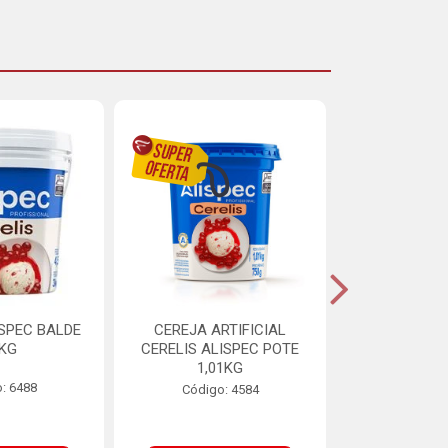
ISPEC BALDE
CEREJA ARTIFICIAL
BRIGADEIRO
5KG
CERELIS ALISPEC POTE
AUREA BI
1,01KG
: 6488
Código:
Código: 4584