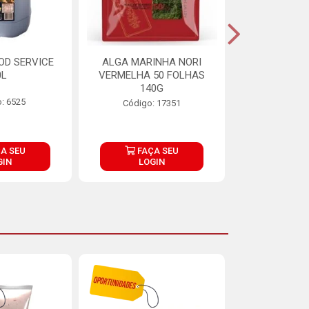
OD SERVICE
ALGA MARINHA NORI
FARINHA DE
0L
VERMELHA 50 FOLHAS
FINNA PA
140G
: 6525
Código:
Código: 17351
A SEU
FAÇA SEU
FAÇ
GIN
LOGIN
LOG