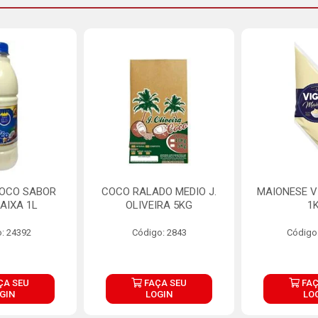
COCO SABOR
COCO RALADO MEDIO J.
MAIONESE V
AIXA 1L
OLIVEIRA 5KG
1
: 24392
Código: 2843
Código
ÇA SEU
FAÇA SEU
FAÇ
GIN
LOGIN
LO