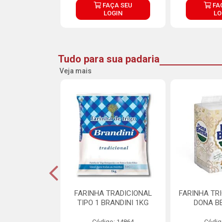
ÇA SEU
FAÇA SEU
FA
OGIN
LOGIN
LO
Tudo para sua padaria
Veja mais
 PARA BOLO
FARINHA TRADICIONAL
FARINHA TR
RA CREMOSO
TIPO 1 BRANDINI 1KG
DONA B
RMIX 5KG
Código: 14864
Códig