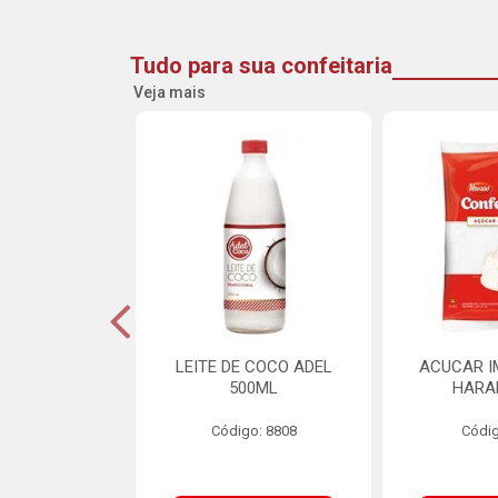
Tudo para sua confeitaria
Veja mais
DE GOIABA
LEITE DE COCO ADEL
ACUCAR I
U 2,5KG
500ML
HARA
o: 16258
Código: 8808
Códig