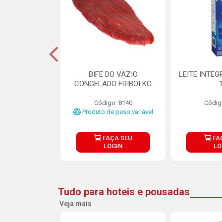
DE DOCE DE
BIFE DO VAZIO
LEITE INTEG
RMET PURATOS
CONGELADO FRIBOI KG
E 4.5KG
Código: 8140
Códig
o: 23685
Produto de peso variável
ÇA SEU
FAÇA SEU
FA
OGIN
LOGIN
LO
Tudo para hoteis e pousadas
Veja mais