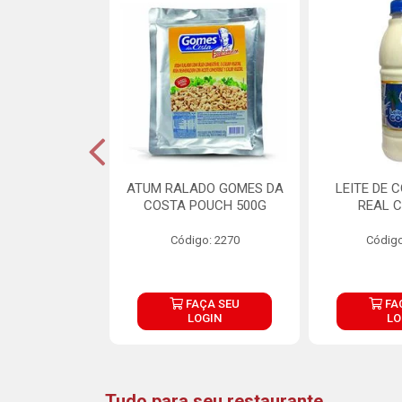
CARNE ARISCO
ATUM RALADO GOMES DA
LEITE DE 
TE 850G
COSTA POUCH 500G
REAL C
o: 14943
Código: 2270
Código
ÇA SEU
FAÇA SEU
FA
OGIN
LOGIN
LO
Tudo para seu restaurante