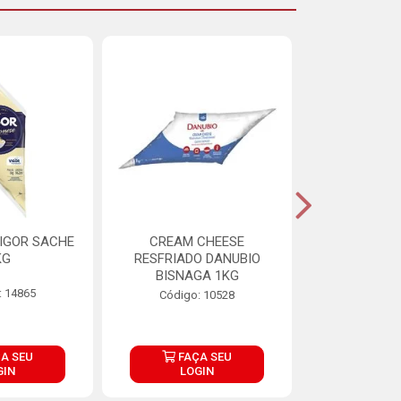
IGOR SACHE
CREAM CHEESE
MAIONESE 
KG
RESFRIADO DANUBIO
2,8
BISNAGA 1KG
: 14865
Código:
Código: 10528
A SEU
FAÇA SEU
FAÇ
GIN
LOGIN
LOG