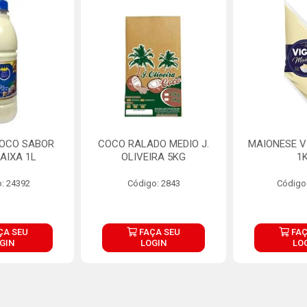
COCO SABOR
COCO RALADO MEDIO J.
MAIONESE V
AIXA 1L
OLIVEIRA 5KG
1
: 24392
Código: 2843
Código
ÇA SEU
FAÇA SEU
FAÇ
GIN
LOGIN
LO