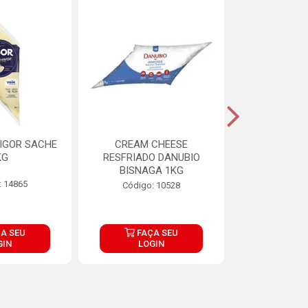
IGOR SACHE
CREAM CHEESE
MAIONESE 
KG
RESFRIADO DANUBIO
2,8
BISNAGA 1KG
: 14865
Código:
Código: 10528
A SEU
FAÇA SEU
FAÇ
GIN
LOGIN
LOG