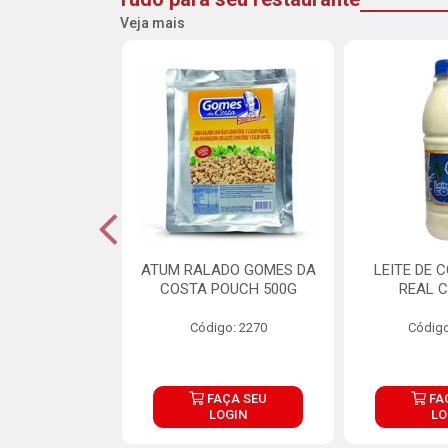
Veja mais
CARNE ARISCO
ATUM RALADO GOMES DA
LEITE DE 
TE 850G
COSTA POUCH 500G
REAL C
o: 14943
Código: 2270
Código
ÇA SEU
FAÇA SEU
FA
OGIN
LOGIN
LO