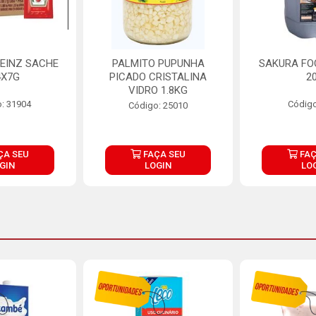
EINZ SACHE
PALMITO PUPUNHA
SAKURA FO
4X7G
PICADO CRISTALINA
2
VIDRO 1.8KG
: 31904
Código
Código: 25010
ÇA SEU
FAÇA SEU
FAÇ
GIN
LOGIN
LO