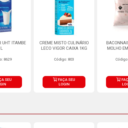
R UHT ITAMBE
CREME MISTO CULINÁRIO
BACONNAIS
1L
LECO VIGOR CAIXA 1KG
MOLHO EM
o: 8629
Código: 803
Código
ÇA SEU
FAÇA SEU
FAÇ
GIN
LOGIN
LO