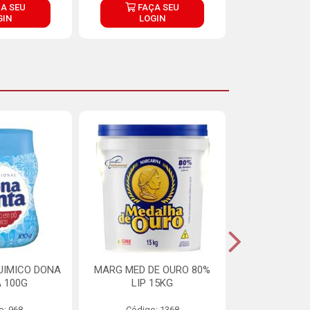
A SEU
FAÇA SEU
FAÇ
GIN
LOGIN
LOG
UIMICO DONA
MARG MED DE OURO 80%
MARGARINA 
 100G
LIP 15KG
OURO 80%
o: 968
Código: 1368
Código