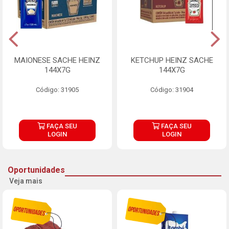
MAIONESE SACHE HEINZ
KETCHUP HEINZ SACHE
144X7G
144X7G
Código: 31905
Código: 31904
FAÇA SEU
FAÇA SEU
LOGIN
LOGIN
Oportunidades
Veja mais