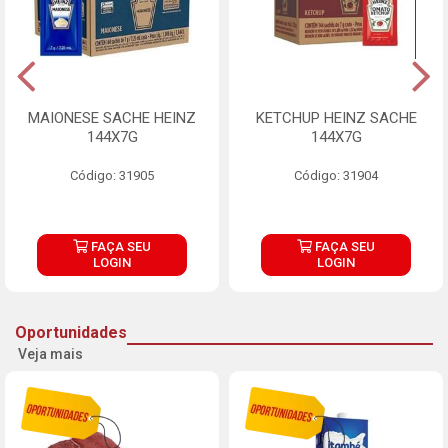
MAIONESE SACHE HEINZ
KETCHUP HEINZ SACHE
144X7G
144X7G
Código: 31905
Código: 31904
FAÇA SEU
FAÇA SEU
LOGIN
LOGIN
Oportunidades
Veja mais