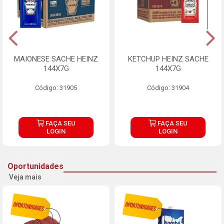
MAIONESE SACHE HEINZ
KETCHUP HEINZ SACHE
144X7G
144X7G
Código: 31905
Código: 31904
FAÇA SEU
FAÇA SEU
LOGIN
LOGIN
Oportunidades
Veja mais