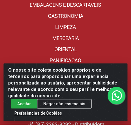
EMBALAGENS E DESCARTAVEIS
GASTRONOMIA
LIMPEZA
MERCEARIA
ORIENTAL
PANIFICACAO
O nosso site coleta cookies próprios e de
REFRIGERADOS
terceiros para proporcionar uma experiência
SORVETERIA
personalizada ao usuário, apresentar publicidade
relevante de acordo com o seu perfil e melhorar a
UTENSILIOS
qualidade do nosso site.
Aceitar
Negar não essenciais
Fale Conosco
Preferências de Cookies
(85) 3392-9292 - Distribuidora