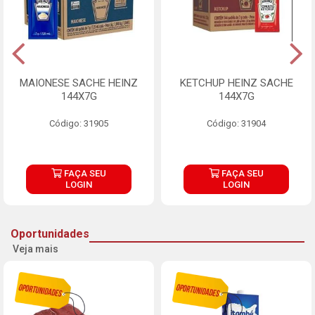
MAIONESE SACHE HEINZ
KETCHUP HEINZ SACHE
144X7G
144X7G
Código: 31905
Código: 31904
FAÇA SEU
FAÇA SEU
LOGIN
LOGIN
Oportunidades
Veja mais