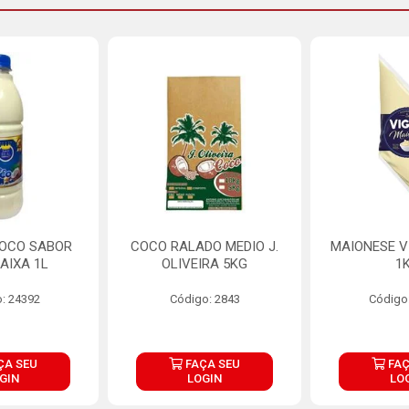
COCO SABOR
COCO RALADO MEDIO J.
MAIONESE V
AIXA 1L
OLIVEIRA 5KG
1
: 24392
Código: 2843
Código
ÇA SEU
FAÇA SEU
FAÇ
GIN
LOGIN
LO