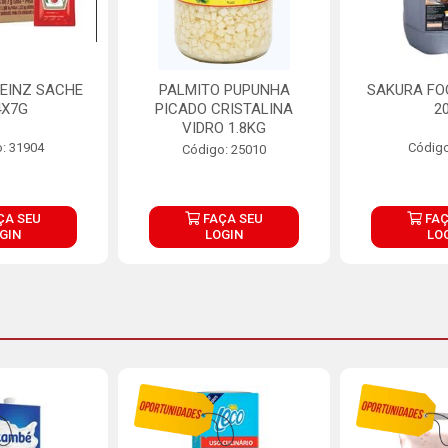
EINZ SACHE
PALMITO PUPUNHA
SAKURA FO
4X7G
PICADO CRISTALINA
2
VIDRO 1.8KG
: 31904
Código
Código: 25010
ÇA SEU
FAÇA SEU
FAÇ
GIN
LOGIN
LO