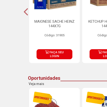
S MAIONESE
MAIONESE SACHE HEINZ
KETCHUP H
 168X7G
144X7G
14
o: 11092
Código: 31905
Código
ÇA SEU
FAÇA SEU
FA
OGIN
LOGIN
LO
Oportunidades
Veja mais