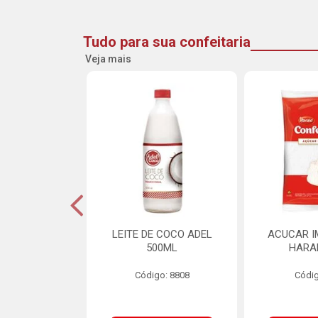
Tudo para sua confeitaria
Veja mais
INE FLOCOS
LEITE DE COCO ADEL
ACUCAR I
CANTES 10MM
500ML
HARA
L SCH 750G
Código: 8808
Códig
o: 8662