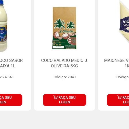
COCO SABOR
COCO RALADO MEDIO J.
MAIONESE V
AIXA 1L
OLIVEIRA 5KG
1
: 24392
Código: 2843
Código
ÇA SEU
FAÇA SEU
FAÇ
GIN
LOGIN
LO