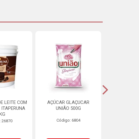
E LEITE COM
AÇÚCAR GLAÇUCAR
CERELIS ALI
 ITAPERUNA
UNIÃO 500G
4,5
8KG
Código: 6804
Código
: 26870