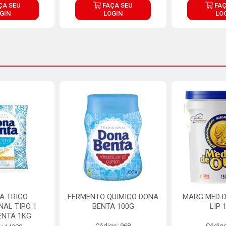
ÇA SEU
FAÇA SEU
FAÇ
GIN
LOGIN
LO
A TRIGO
FERMENTO QUIMICO DONA
MARG MED D
NAL TIPO 1
BENTA 100G
LIP 
ENTA 1KG
Código: 968
Código