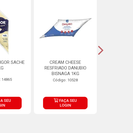
IGOR SACHE
CREAM CHEESE
MAIONESE 
KG
RESFRIADO DANUBIO
2,8
BISNAGA 1KG
: 14865
Código:
Código: 10528
A SEU
FAÇA SEU
FAÇ
GIN
LOGIN
LOG