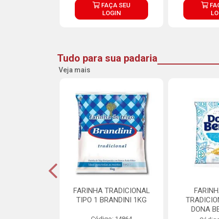
ÇA SEU
FAÇA SEU
FA
OGIN
LOGIN
LO
Tudo para sua padaria
Veja mais
 PARA BOLO
FARINHA TRADICIONAL
FARINH
TTERMIX 5KG
TIPO 1 BRANDINI 1KG
TRADICIO
DONA B
o: 28361
Código: 14864