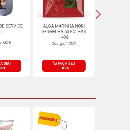
OD SERVICE
ALGA MARINHA NORI
FARINHA DE
0L
VERMELHA 50 FOLHAS
FINNA PA
140G
: 6525
Código:
Código: 17351
A SEU
FAÇA SEU
FAÇ
GIN
LOGIN
LOG