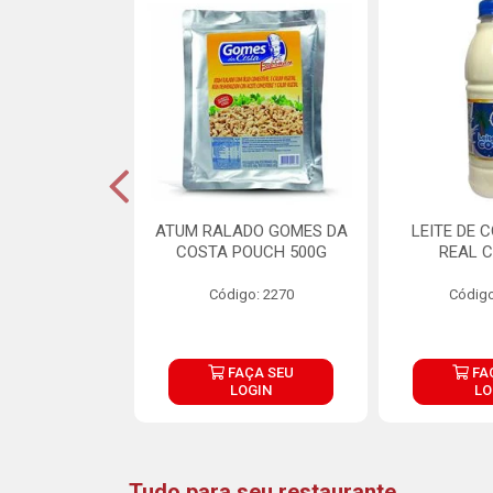
CARNE ARISCO
ATUM RALADO GOMES DA
LEITE DE 
TE 850G
COSTA POUCH 500G
REAL C
o: 14943
Código: 2270
Código
ÇA SEU
FAÇA SEU
FA
OGIN
LOGIN
LO
Tudo para seu restaurante