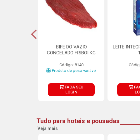
DE DOCE DE
BIFE DO VAZIO
LEITE INTEG
RMET PURATOS
CONGELADO FRIBOI KG
E 4.5KG
Código: 8140
Códig
o: 23685
Produto de peso variável
ÇA SEU
FAÇA SEU
FA
OGIN
LOGIN
LO
Tudo para hoteis e pousadas
Veja mais