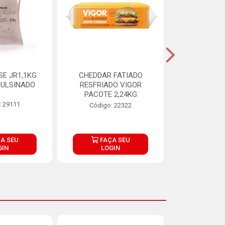
E JR1,1KG
CHEDDAR FATIADO
ADIPAN C A
ULSINADO
RESFRIADO VIGOR
PACOTE 2,24KG
: 29111
Código:
Código: 22322
A SEU
FAÇA SEU
FAÇ
GIN
LOGIN
LOG