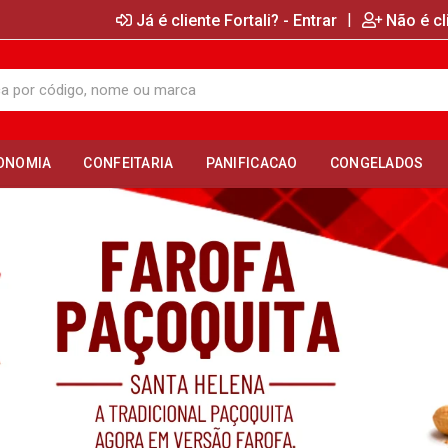
|
Já é cliente Fortali? - Entrar
Não é cl
ONOMIA
CONFEITARIA
PANIFICACAO
CONGELADOS