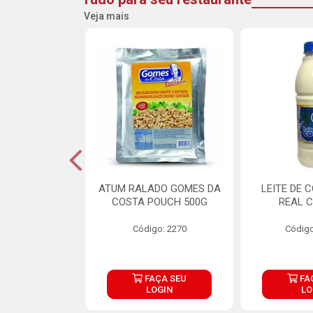
Veja mais
CARNE ARISCO
ATUM RALADO GOMES DA
LEITE DE 
TE 850G
COSTA POUCH 500G
REAL C
o: 14943
Código: 2270
Código
ÇA SEU
FAÇA SEU
FA
OGIN
LOGIN
LO