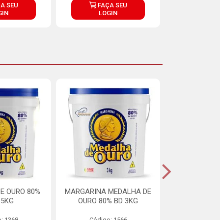
A SEU
FAÇA SEU
FAÇ
GIN
LOGIN
LOG
E OURO 80%
MARGARINA MEDALHA DE
MARGARINA 
15KG
OURO 80% BD 3KG
70% LIPÍDIOS
: 1368
Código: 1566
Código