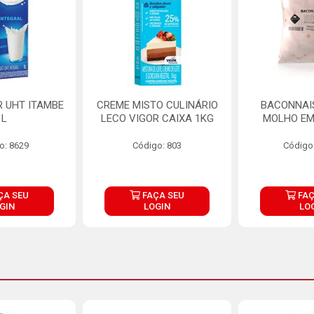
R UHT ITAMBE
CREME MISTO CULINÁRIO
BACONNAIS
1L
LECO VIGOR CAIXA 1KG
MOLHO EM
o: 8629
Código: 803
Código
ÇA SEU
FAÇA SEU
FAÇ
GIN
LOGIN
LO