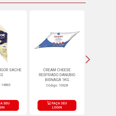
IGOR SACHE
CREAM CHEESE
MAIONESE 
KG
RESFRIADO DANUBIO
2,8
BISNAGA 1KG
: 14865
Código:
Código: 10528
A SEU
FAÇA SEU
FAÇ
GIN
LOGIN
LOG