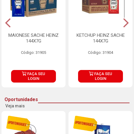
MAIONESE SACHE HEINZ
KETCHUP HEINZ SACHE
144X7G
144X7G
Código: 31905
Código: 31904
FAÇA SEU
FAÇA SEU
LOGIN
LOGIN
Oportunidades
Veja mais