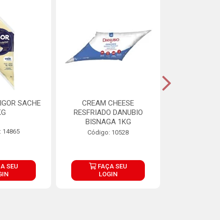
IGOR SACHE
CREAM CHEESE
MAIONESE 
KG
RESFRIADO DANUBIO
2,8
BISNAGA 1KG
: 14865
Código:
Código: 10528
A SEU
FAÇA SEU
FAÇ
GIN
LOGIN
LOG