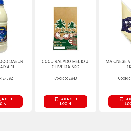
COCO SABOR
COCO RALADO MEDIO J.
MAIONESE V
AIXA 1L
OLIVEIRA 5KG
1
: 24392
Código: 2843
Código
ÇA SEU
FAÇA SEU
FAÇ
GIN
LOGIN
LO