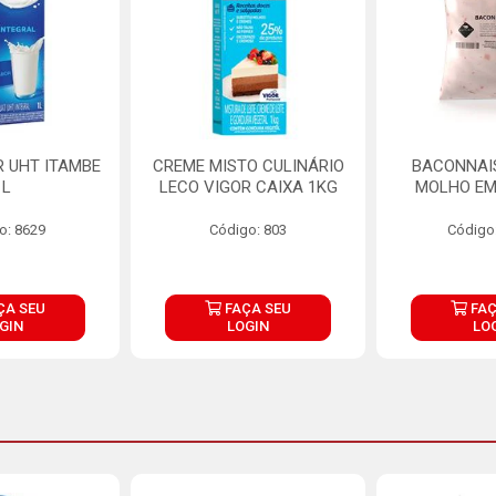
R UHT ITAMBE
CREME MISTO CULINÁRIO
BACONNAIS
1L
LECO VIGOR CAIXA 1KG
MOLHO EM
o: 8629
Código: 803
Código
ÇA SEU
FAÇA SEU
FAÇ
GIN
LOGIN
LO