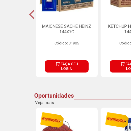
S MAIONESE
MAIONESE SACHE HEINZ
KETCHUP H
 168X7G
144X7G
14
o: 11092
Código: 31905
Código
ÇA SEU
FAÇA SEU
FA
OGIN
LOGIN
LO
Oportunidades
Veja mais