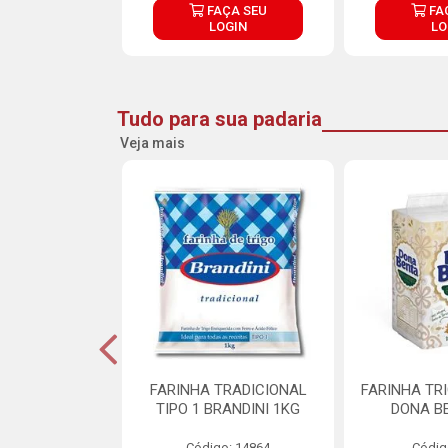
ÇA SEU
FAÇA SEU
FA
OGIN
LOGIN
LO
Tudo para sua padaria
Veja mais
 PARA BOLO
FARINHA TRADICIONAL
FARINHA TR
RA CREMOSO
TIPO 1 BRANDINI 1KG
DONA B
RMIX 5KG
Código: 14864
Códig