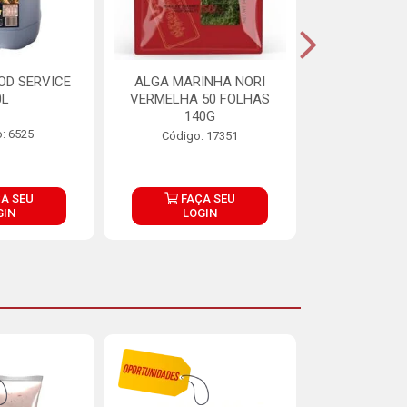
OD SERVICE
ALGA MARINHA NORI
FARINHA DE
0L
VERMELHA 50 FOLHAS
FINNA PA
140G
: 6525
Código:
Código: 17351
A SEU
FAÇA SEU
FAÇ
GIN
LOGIN
LOG