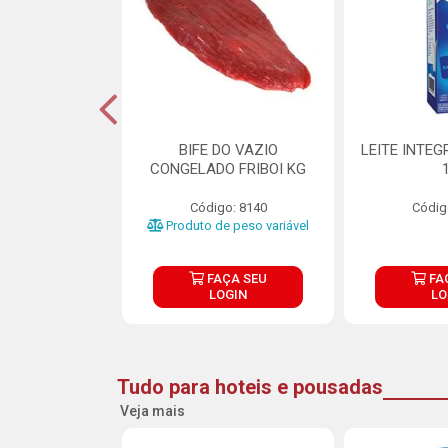
DE DOCE DE
BIFE DO VAZIO
LEITE INTEG
RMET PURATOS
CONGELADO FRIBOI KG
E 4.5KG
Código: 8140
Códig
o: 23685
Produto de peso variável
ÇA SEU
FAÇA SEU
FA
OGIN
LOGIN
LO
Tudo para hoteis e pousadas
Veja mais