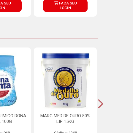
A SEU
FAÇA SEU
FAÇ
GIN
LOGIN
LOG
UIMICO DONA
MARG MED DE OURO 80%
MARGARINA 
 100G
LIP 15KG
OURO 80%
o: 968
Código: 1368
Código