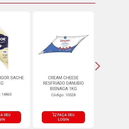
IGOR SACHE
CREAM CHEESE
MAIONESE 
KG
RESFRIADO DANUBIO
2,8
BISNAGA 1KG
: 14865
Código:
Código: 10528
A SEU
FAÇA SEU
FAÇ
GIN
LOGIN
LOG