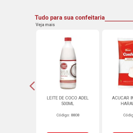
Tudo para sua confeitaria
Veja mais
DE GOIABA
LEITE DE COCO ADEL
ACUCAR I
U 2,5KG
500ML
HARA
o: 16258
Código: 8808
Códig