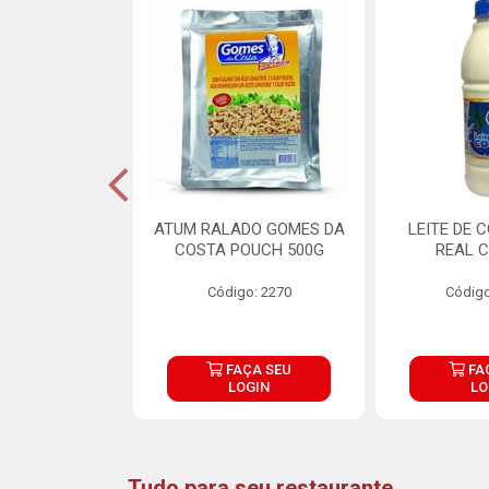
CARNE ARISCO
ATUM RALADO GOMES DA
LEITE DE 
TE 850G
COSTA POUCH 500G
REAL C
o: 14943
Código: 2270
Código
ÇA SEU
FAÇA SEU
FA
OGIN
LOGIN
LO
Tudo para seu restaurante