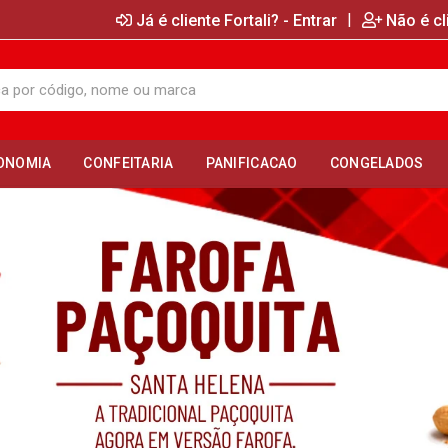
|
Já é cliente Fortali? - Entrar
Não é cl
ONOMIA
CONFEITARIA
PANIFICACAO
CONGELADOS