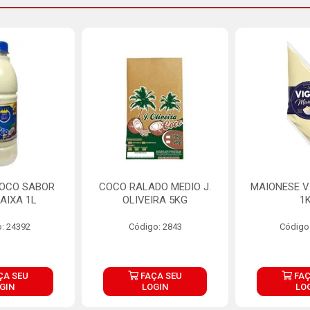
COCO SABOR
COCO RALADO MEDIO J.
MAIONESE V
AIXA 1L
OLIVEIRA 5KG
1
: 24392
Código: 2843
Código
ÇA SEU
FAÇA SEU
FAÇ
GIN
LOGIN
LO