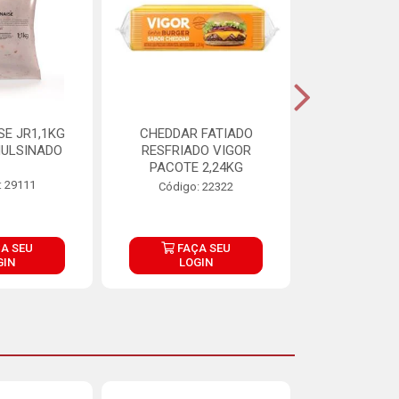
E JR1,1KG
CHEDDAR FATIADO
ADIPAN C A
ULSINADO
RESFRIADO VIGOR
PACOTE 2,24KG
: 29111
Código:
Código: 22322
A SEU
FAÇA SEU
FAÇ
GIN
LOGIN
LOG