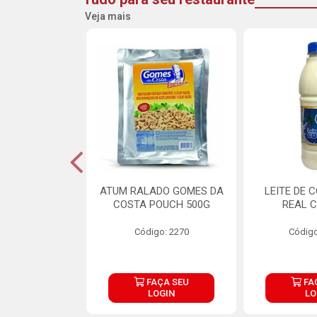
Veja mais
CARNE ARISCO
ATUM RALADO GOMES DA
LEITE DE 
TE 850G
COSTA POUCH 500G
REAL C
o: 14943
Código: 2270
Código
ÇA SEU
FAÇA SEU
FA
OGIN
LOGIN
LO