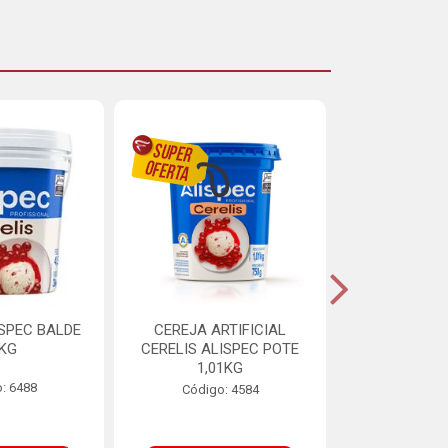
ISPEC BALDE
CEREJA ARTIFICIAL
BRIGADEIRO
5KG
CERELIS ALISPEC POTE
AUREA BI
1,01KG
: 6488
Código:
Código: 4584