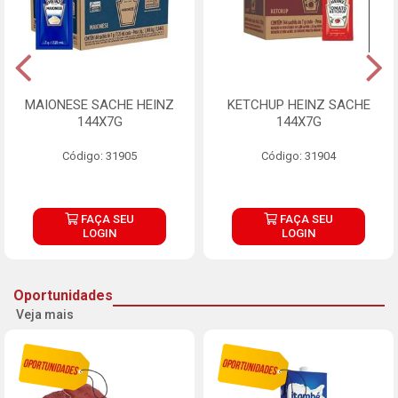
MAIONESE SACHE HEINZ
KETCHUP HEINZ SACHE
144X7G
144X7G
Código: 31905
Código: 31904
FAÇA SEU
FAÇA SEU
LOGIN
LOGIN
Oportunidades
Veja mais