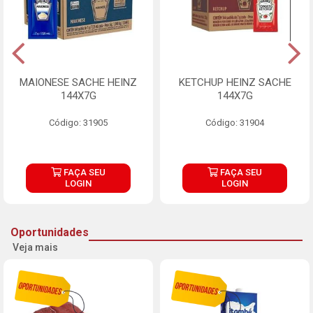
MAIONESE SACHE HEINZ
KETCHUP HEINZ SACHE
144X7G
144X7G
Código: 31905
Código: 31904
FAÇA SEU
FAÇA SEU
LOGIN
LOGIN
Oportunidades
Veja mais