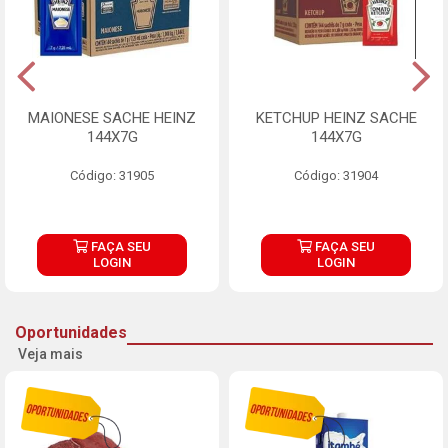
MAIONESE SACHE HEINZ
KETCHUP HEINZ SACHE
144X7G
144X7G
Código: 31905
Código: 31904
FAÇA SEU
FAÇA SEU
LOGIN
LOGIN
Oportunidades
Veja mais