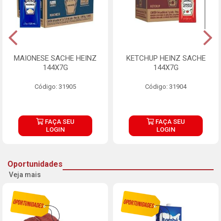
MAIONESE SACHE HEINZ
KETCHUP HEINZ SACHE
144X7G
144X7G
Código: 31905
Código: 31904
FAÇA SEU
FAÇA SEU
LOGIN
LOGIN
Oportunidades
Veja mais