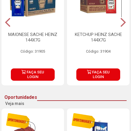
MAIONESE SACHE HEINZ
KETCHUP HEINZ SACHE
144X7G
144X7G
Código: 31905
Código: 31904
FAÇA SEU
FAÇA SEU
LOGIN
LOGIN
Oportunidades
Veja mais