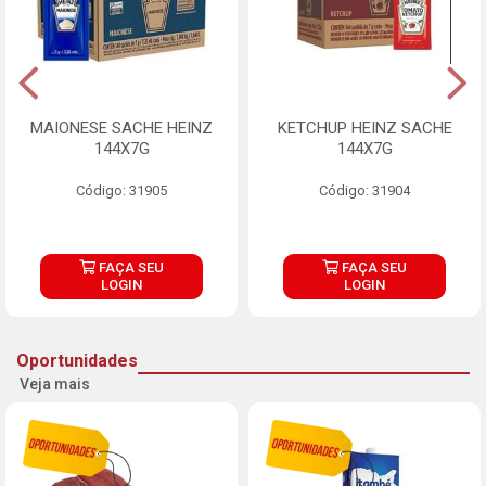
MAIONESE SACHE HEINZ
KETCHUP HEINZ SACHE
144X7G
144X7G
Código: 31905
Código: 31904
FAÇA SEU
FAÇA SEU
LOGIN
LOGIN
Oportunidades
Veja mais