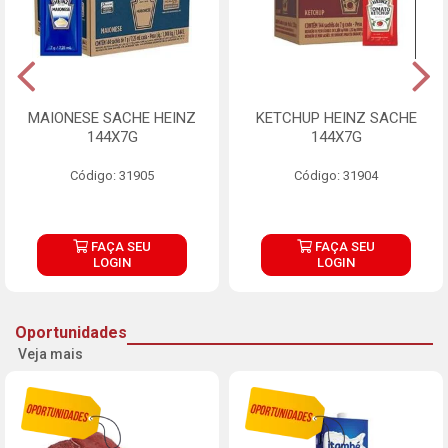
MAIONESE SACHE HEINZ
KETCHUP HEINZ SACHE
144X7G
144X7G
Código: 31905
Código: 31904
FAÇA SEU
FAÇA SEU
LOGIN
LOGIN
Oportunidades
Veja mais