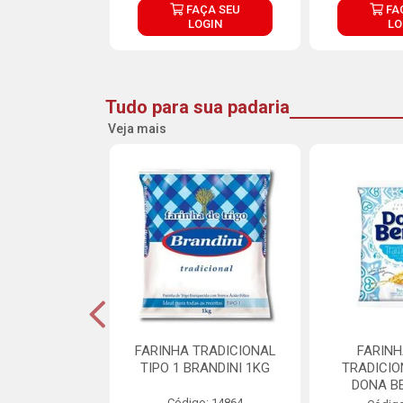
ÇA SEU
FAÇA SEU
FA
OGIN
LOGIN
LO
Tudo para sua padaria
Veja mais
 PARA BOLO
FARINHA TRADICIONAL
FARINH
TTERMIX 5KG
TIPO 1 BRANDINI 1KG
TRADICIO
DONA B
o: 28361
Código: 14864