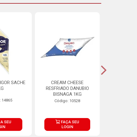
IGOR SACHE
CREAM CHEESE
MAIONESE 
KG
RESFRIADO DANUBIO
2,8
BISNAGA 1KG
: 14865
Código:
Código: 10528
A SEU
FAÇA SEU
FAÇ
GIN
LOGIN
LOG