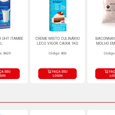
R UHT ITAMBE
CREME MISTO CULINÁRIO
BACONNAIS
1L
LECO VIGOR CAIXA 1KG
MOLHO EM
o: 8629
Código: 803
Código
ÇA SEU
FAÇA SEU
FAÇ
GIN
LOGIN
LO