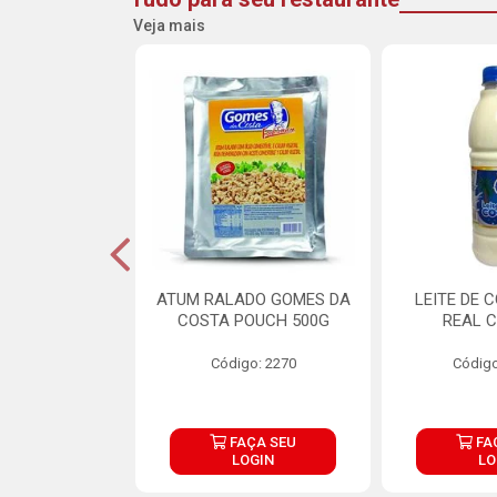
Veja mais
CARNE ARISCO
ATUM RALADO GOMES DA
LEITE DE 
TE 850G
COSTA POUCH 500G
REAL C
o: 14943
Código: 2270
Código
ÇA SEU
FAÇA SEU
FA
OGIN
LOGIN
LO