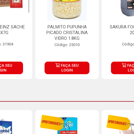
EINZ SACHE
PALMITO PUPUNHA
SAKURA FO
4X7G
PICADO CRISTALINA
2
VIDRO 1.8KG
: 31904
Código
Código: 25010
ÇA SEU
FAÇA SEU
FAÇ
GIN
LOGIN
LO