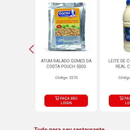
CARNE ARISCO
ATUM RALADO GOMES DA
LEITE DE 
TE 850G
COSTA POUCH 500G
REAL C
o: 14943
Código: 2270
Código
ÇA SEU
FAÇA SEU
FA
OGIN
LOGIN
LO
Tudo para seu restaurante