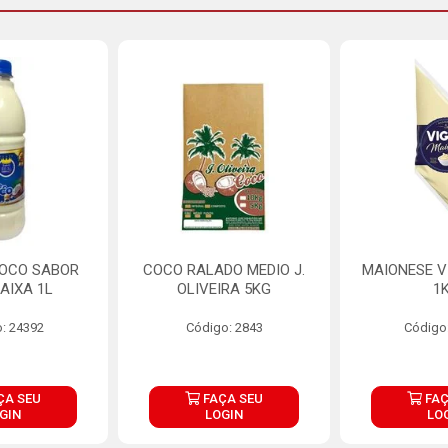
COCO SABOR
COCO RALADO MEDIO J.
MAIONESE V
AIXA 1L
OLIVEIRA 5KG
1
: 24392
Código: 2843
Código
ÇA SEU
FAÇA SEU
FAÇ
GIN
LOGIN
LO