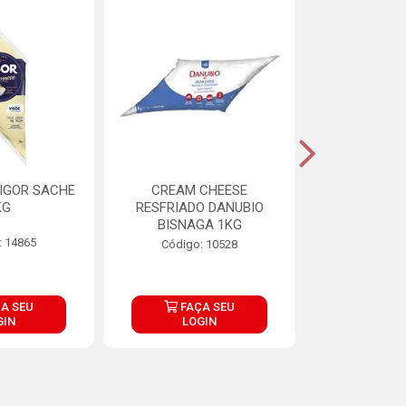
IGOR SACHE
CREAM CHEESE
MAIONESE 
KG
RESFRIADO DANUBIO
2,8
BISNAGA 1KG
: 14865
Código:
Código: 10528
A SEU
FAÇA SEU
FAÇ
GIN
LOGIN
LOG