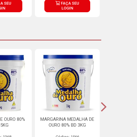
A SEU
FAÇA SEU
FAÇ
GIN
LOGIN
LOG
E OURO 80%
MARGARINA MEDALHA DE
MARGARINA 
15KG
OURO 80% BD 3KG
70% LIPÍDIOS
: 1368
Código: 1566
Código