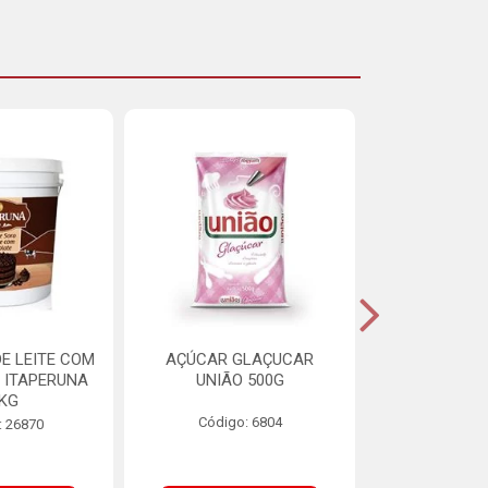
E LEITE COM
AÇÚCAR GLAÇUCAR
CERELIS ALI
 ITAPERUNA
UNIÃO 500G
4,5
8KG
Código: 6804
Código
: 26870