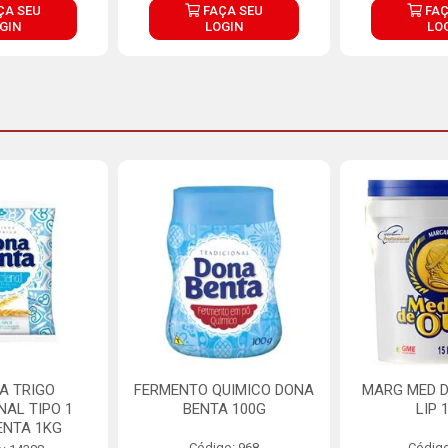
ÇA SEU
FAÇA SEU
FAÇ
GIN
LOGIN
LO
A TRIGO
FERMENTO QUIMICO DONA
MARG MED D
NAL TIPO 1
BENTA 100G
LIP 
ENTA 1KG
Código: 968
Código