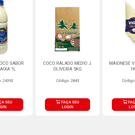
COCO SABOR
COCO RALADO MEDIO J.
MAIONESE V
AIXA 1L
OLIVEIRA 5KG
1
: 24392
Código: 2843
Código
ÇA SEU
FAÇA SEU
FAÇ
GIN
LOGIN
LO