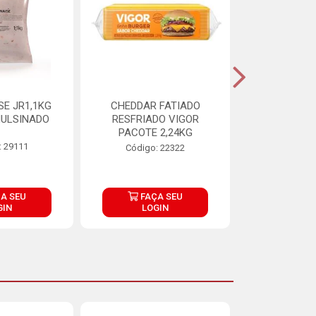
E JR1,1KG
CHEDDAR FATIADO
ADIPAN C A
ULSINADO
RESFRIADO VIGOR
PACOTE 2,24KG
: 29111
Código:
Código: 22322
A SEU
FAÇA SEU
FAÇ
GIN
LOGIN
LOG