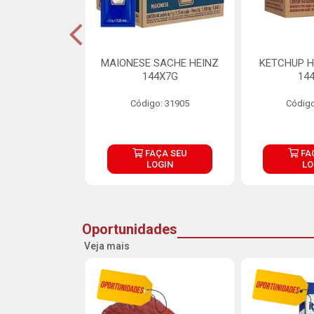
S MAIONESE
MAIONESE SACHE HEINZ
KETCHUP H
 168X7G
144X7G
14
o: 11092
Código: 31905
Código
ÇA SEU
FAÇA SEU
FA
OGIN
LOGIN
LO
Oportunidades
Veja mais