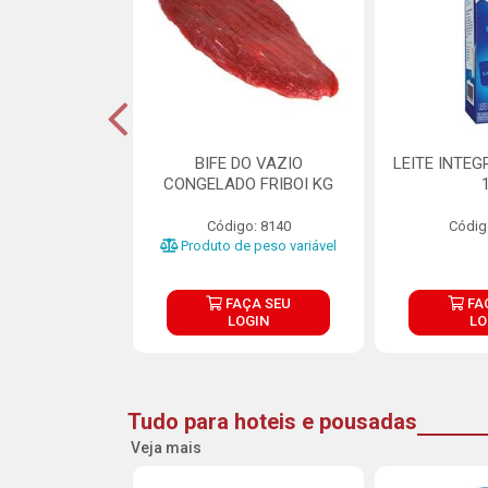
DE DOCE DE
BIFE DO VAZIO
LEITE INTEG
RMET PURATOS
CONGELADO FRIBOI KG
E 4.5KG
Código: 8140
Códig
o: 23685
Produto de peso variável
ÇA SEU
FAÇA SEU
FA
OGIN
LOGIN
LO
Tudo para hoteis e pousadas
Veja mais