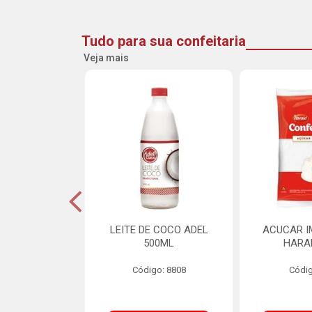
Tudo para sua confeitaria
Veja mais
INE FLOCOS
LEITE DE COCO ADEL
ACUCAR I
CANTES 10MM
500ML
HARA
L SCH 750G
Código: 8808
Códig
o: 8662