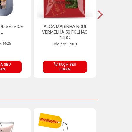
OD SERVICE
ALGA MARINHA NORI
FARINHA DE
0L
VERMELHA 50 FOLHAS
FINNA PA
140G
: 6525
Código:
Código: 17351
A SEU
FAÇA SEU
FAÇ
GIN
LOGIN
LOG