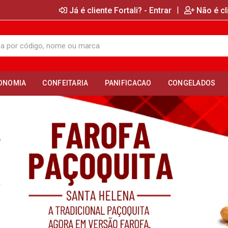
|
Já é cliente Fortali? - Entrar
Não é cl
ONOMIA
CONFEITARIA
PANIFICACAO
CONGELADOS