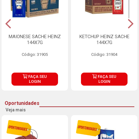
MAIONESE SACHE HEINZ
KETCHUP HEINZ SACHE
144X7G
144X7G
Código: 31905
Código: 31904
FAÇA SEU
FAÇA SEU
LOGIN
LOGIN
Oportunidades
Veja mais