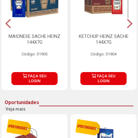
MAIONESE SACHE HEINZ
KETCHUP HEINZ SACHE
144X7G
144X7G
Código: 31905
Código: 31904
FAÇA SEU
FAÇA SEU
LOGIN
LOGIN
Oportunidades
Veja mais