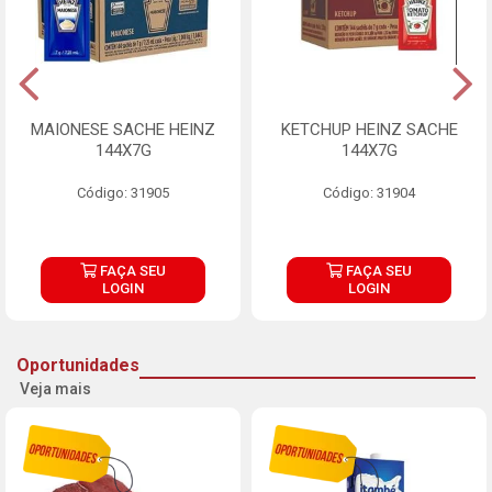
MAIONESE SACHE HEINZ
KETCHUP HEINZ SACHE
144X7G
144X7G
Código: 31905
Código: 31904
FAÇA SEU
FAÇA SEU
LOGIN
LOGIN
Oportunidades
Veja mais