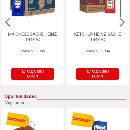
MAIONESE SACHE HEINZ
KETCHUP HEINZ SACHE
144X7G
144X7G
Código: 31905
Código: 31904
FAÇA SEU
FAÇA SEU
LOGIN
LOGIN
Oportunidades
Veja mais