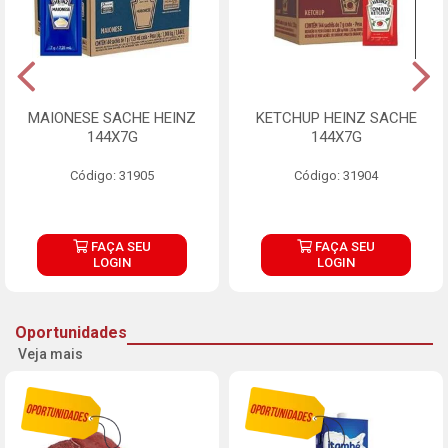
MAIONESE SACHE HEINZ
KETCHUP HEINZ SACHE
144X7G
144X7G
Código: 31905
Código: 31904
FAÇA SEU
FAÇA SEU
LOGIN
LOGIN
Oportunidades
Veja mais