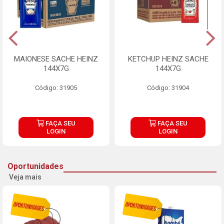
MAIONESE SACHE HEINZ
KETCHUP HEINZ SACHE
144X7G
144X7G
Código: 31905
Código: 31904
FAÇA SEU
FAÇA SEU
LOGIN
LOGIN
Oportunidades
Veja mais