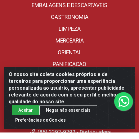
EMBALAGENS E DESCARTAVEIS
GASTRONOMIA
LIMPEZA
MERCEARIA
ORIENTAL
PANIFICACAO
O nosso site coleta cookies próprios e de
REFRIGERADOS
terceiros para proporcionar uma experiência
SORVETERIA
personalizada ao usuário, apresentar publicidade
relevante de acordo com o seu perfil e melhorar a
UTENSILIOS
qualidade do nosso site.
Aceitar
Negar não essenciais
Fale Conosco
Preferências de Cookies
(85) 3392-9292 - Distribuidora