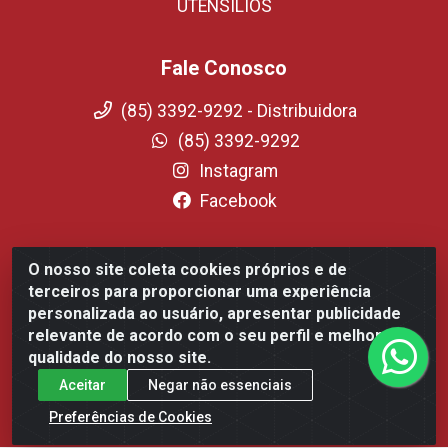
UTENSILIOS
Fale Conosco
(85) 3392-9292 - Distribuidora
(85) 3392-9292
Instagram
Facebook
O nosso site coleta cookies próprios e de
Fortali Distribuidora de Alimentos LTDA - Avenida Tomaz
terceiros para proporcionar uma experiência
Coelho, 1268 - Messejana, Fortaleza/CE - CEP 60.863-254-
personalizada ao usuário, apresentar publicidade
CNPJ 09.317.318.0001-75
relevante de acordo com o seu perfil e melhorar a
qualidade do nosso site.
Aceitar
Negar não essenciais
Preferências de Cookies