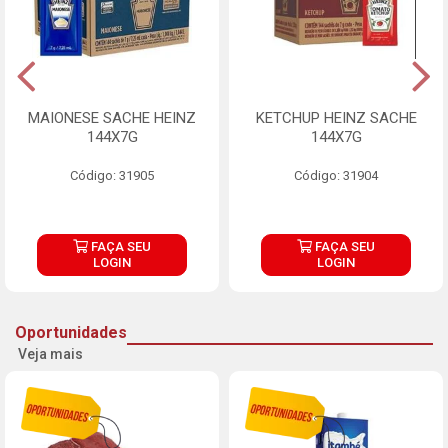
MAIONESE SACHE HEINZ
KETCHUP HEINZ SACHE
144X7G
144X7G
Código: 31905
Código: 31904
FAÇA SEU
FAÇA SEU
LOGIN
LOGIN
Oportunidades
Veja mais