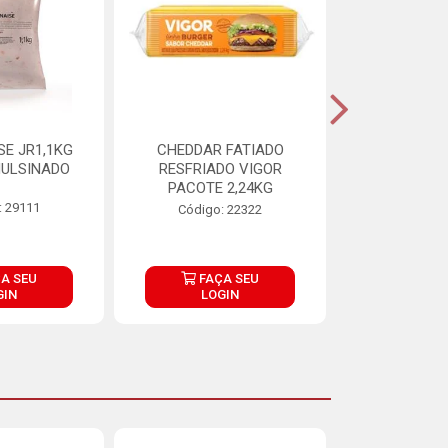
E JR1,1KG
CHEDDAR FATIADO
ADIPAN C A
ULSINADO
RESFRIADO VIGOR
PACOTE 2,24KG
: 29111
Código:
Código: 22322
A SEU
FAÇA SEU
FAÇ
GIN
LOGIN
LOG