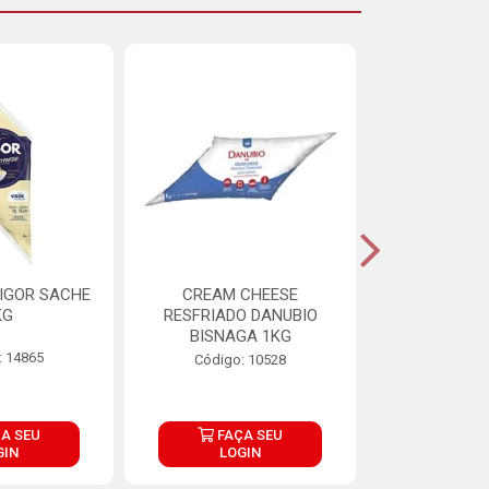
IGOR SACHE
CREAM CHEESE
MAIONESE 
KG
RESFRIADO DANUBIO
2,8
BISNAGA 1KG
: 14865
Código:
Código: 10528
A SEU
FAÇA SEU
FAÇ
GIN
LOGIN
LOG