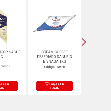
IGOR SACHE
CREAM CHEESE
MAIONESE 
KG
RESFRIADO DANUBIO
2,8
BISNAGA 1KG
: 14865
Código:
Código: 10528
A SEU
FAÇA SEU
FAÇ
GIN
LOGIN
LOG