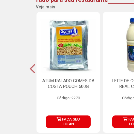
Veja mais
CARNE ARISCO
ATUM RALADO GOMES DA
LEITE DE 
TE 850G
COSTA POUCH 500G
REAL C
o: 14943
Código: 2270
Código
ÇA SEU
FAÇA SEU
FA
OGIN
LOGIN
LO