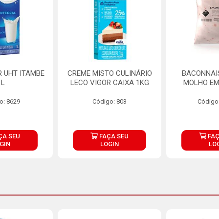
R UHT ITAMBE
CREME MISTO CULINÁRIO
BACONNAIS
1L
LECO VIGOR CAIXA 1KG
MOLHO EM
o: 8629
Código: 803
Código
ÇA SEU
FAÇA SEU
FAÇ
GIN
LOGIN
LO