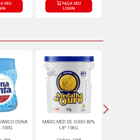
A SEU
FAÇA SEU
FAÇ
GIN
LOGIN
LOG
UIMICO DONA
MARG MED DE OURO 80%
MARGARINA 
 100G
LIP 15KG
OURO 80%
o: 968
Código: 1368
Código