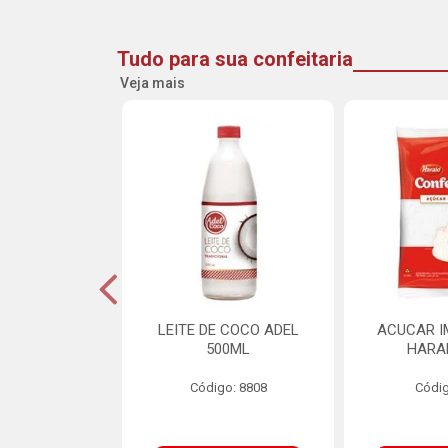
Tudo para sua confeitaria
Veja mais
DE GOIABA
LEITE DE COCO ADEL
ACUCAR I
U 2,5KG
500ML
HARA
o: 16258
Código: 8808
Códig