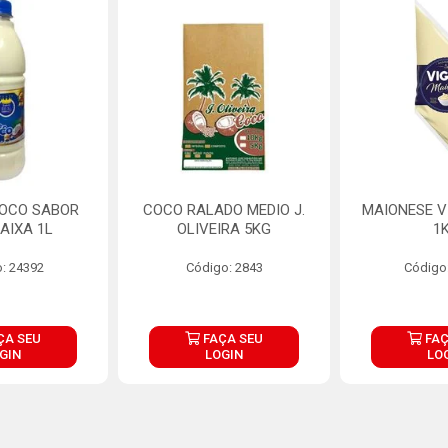
COCO SABOR
COCO RALADO MEDIO J.
MAIONESE V
AIXA 1L
OLIVEIRA 5KG
1
: 24392
Código: 2843
Código
ÇA SEU
FAÇA SEU
FAÇ
GIN
LOGIN
LO