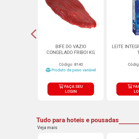
DE DOCE DE
BIFE DO VAZIO
LEITE INTEG
RMET PURATOS
CONGELADO FRIBOI KG
E 4.5KG
Código: 8140
Códig
o: 23685
Produto de peso variável
ÇA SEU
FAÇA SEU
FA
OGIN
LOGIN
LO
Tudo para hoteis e pousadas
Veja mais