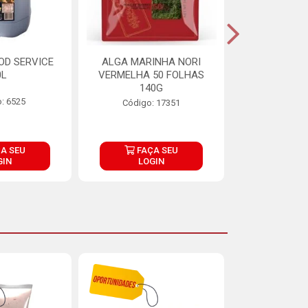
OD SERVICE
ALGA MARINHA NORI
FARINHA DE
0L
VERMELHA 50 FOLHAS
FINNA PA
140G
: 6525
Código:
Código: 17351
A SEU
FAÇA SEU
FAÇ
GIN
LOGIN
LOG