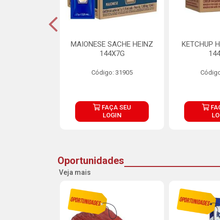
S MAIONESE
MAIONESE SACHE HEINZ
KETCHUP H
 168X7G
144X7G
14
o: 11092
Código: 31905
Código
ÇA SEU
FAÇA SEU
FA
OGIN
LOGIN
LO
Oportunidades
Veja mais