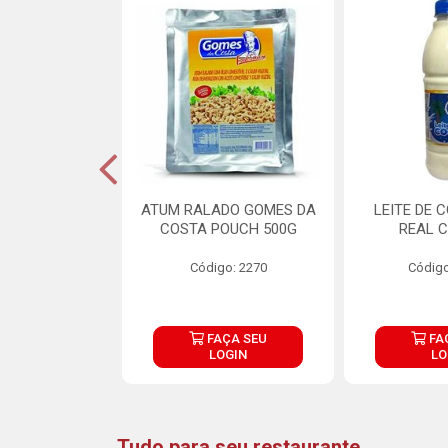
CARNE ARISCO
ATUM RALADO GOMES DA
LEITE DE 
TE 850G
COSTA POUCH 500G
REAL C
o: 14943
Código: 2270
Código
ÇA SEU
FAÇA SEU
FA
OGIN
LOGIN
LO
Tudo para seu restaurante