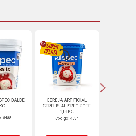
ISPEC BALDE
CEREJA ARTIFICIAL
BRIGADEIRO
5KG
CERELIS ALISPEC POTE
AUREA BI
1,01KG
: 6488
Código:
Código: 4584