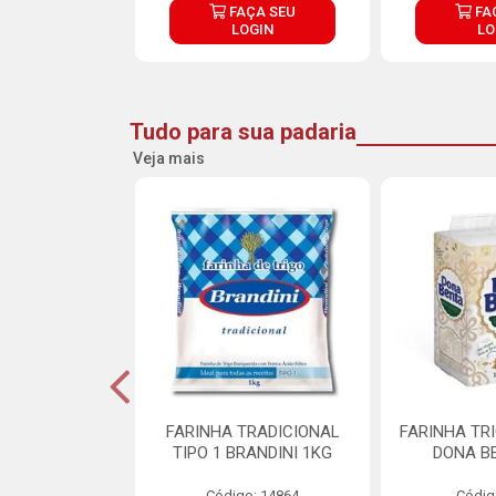
ÇA SEU
FAÇA SEU
FA
OGIN
LOGIN
LO
Tudo para sua padaria
Veja mais
 PARA BOLO
FARINHA TRADICIONAL
FARINHA TR
RA CREMOSO
TIPO 1 BRANDINI 1KG
DONA B
RMIX 5KG
Código: 14864
Códig