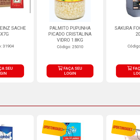
EINZ SACHE
PALMITO PUPUNHA
SAKURA FO
4X7G
PICADO CRISTALINA
2
VIDRO 1.8KG
: 31904
Código
Código: 25010
ÇA SEU
FAÇA SEU
FAÇ
GIN
LOGIN
LO