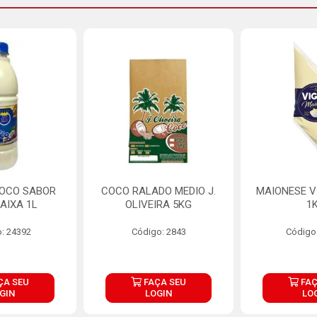
COCO SABOR
COCO RALADO MEDIO J.
MAIONESE V
AIXA 1L
OLIVEIRA 5KG
1
: 24392
Código: 2843
Código
ÇA SEU
FAÇA SEU
FAÇ
GIN
LOGIN
LO