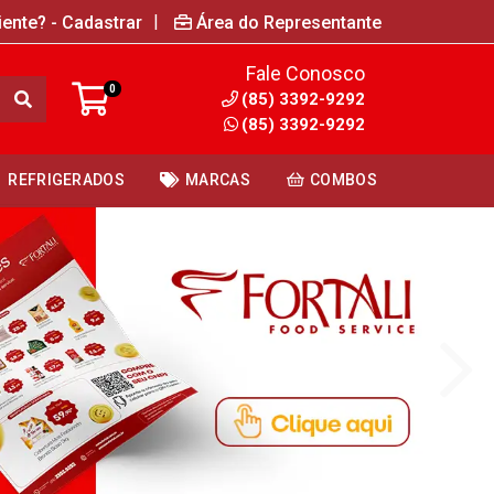
|
iente? - Cadastrar
Área do Representante
Fale Conosco
0
(85) 3392-9292
(85) 3392-9292
REFRIGERADOS
MARCAS
COMBOS