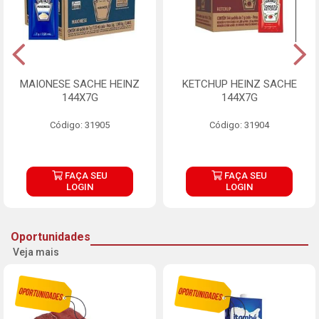
MAIONESE SACHE HEINZ
KETCHUP HEINZ SACHE
144X7G
144X7G
Código: 31905
Código: 31904
FAÇA SEU
FAÇA SEU
LOGIN
LOGIN
Oportunidades
Veja mais