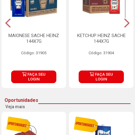
MAIONESE SACHE HEINZ
KETCHUP HEINZ SACHE
144X7G
144X7G
Código: 31905
Código: 31904
FAÇA SEU
FAÇA SEU
LOGIN
LOGIN
Oportunidades
Veja mais