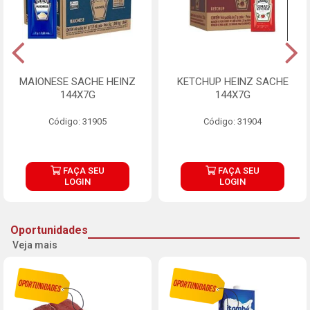
MAIONESE SACHE HEINZ
KETCHUP HEINZ SACHE
144X7G
144X7G
Código: 31905
Código: 31904
FAÇA SEU
FAÇA SEU
LOGIN
LOGIN
Oportunidades
Veja mais