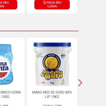
A SEU
FAÇA SEU
FAÇ
GIN
LOGIN
LOG
UIMICO DONA
MARG MED DE OURO 80%
MARGARINA 
 100G
LIP 15KG
OURO 80%
o: 968
Código: 1368
Código