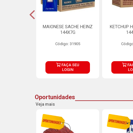
S MAIONESE
MAIONESE SACHE HEINZ
KETCHUP H
 168X7G
144X7G
14
o: 11092
Código: 31905
Código
ÇA SEU
FAÇA SEU
FA
OGIN
LOGIN
LO
Oportunidades
Veja mais