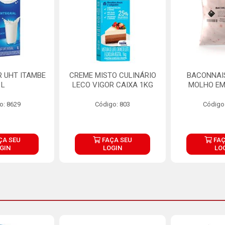
R UHT ITAMBE
CREME MISTO CULINÁRIO
BACONNAIS
1L
LECO VIGOR CAIXA 1KG
MOLHO EM
o: 8629
Código: 803
Código
ÇA SEU
FAÇA SEU
FAÇ
GIN
LOGIN
LO