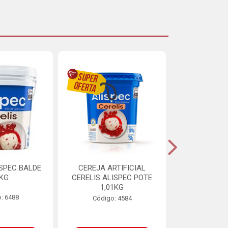
ISPEC BALDE
CEREJA ARTIFICIAL
BRIGADEIRO
5KG
CERELIS ALISPEC POTE
AUREA BI
1,01KG
: 6488
Código:
Código: 4584