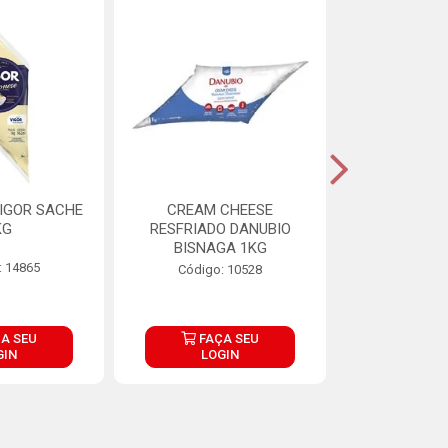
IGOR SACHE
CREAM CHEESE
MAIONESE 
KG
RESFRIADO DANUBIO
2,8
BISNAGA 1KG
: 14865
Código:
Código: 10528
A SEU
FAÇA SEU
FAÇ
GIN
LOGIN
LOG