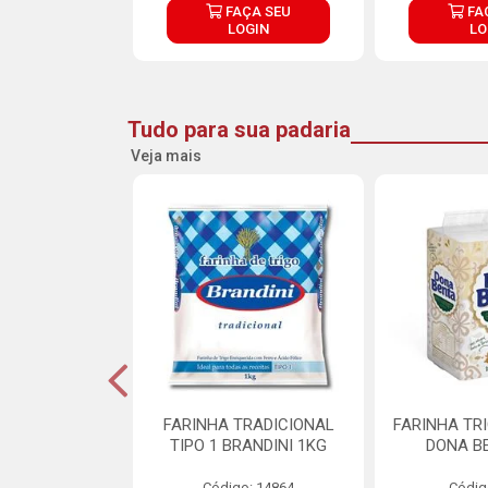
ÇA SEU
FAÇA SEU
FA
OGIN
LOGIN
LO
Tudo para sua padaria
Veja mais
 PARA BOLO
FARINHA TRADICIONAL
FARINHA TR
RA CREMOSO
TIPO 1 BRANDINI 1KG
DONA B
RMIX 5KG
Código: 14864
Códig