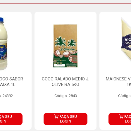
COCO SABOR
COCO RALADO MEDIO J.
MAIONESE V
AIXA 1L
OLIVEIRA 5KG
1
: 24392
Código: 2843
Código
ÇA SEU
FAÇA SEU
FAÇ
GIN
LOGIN
LO