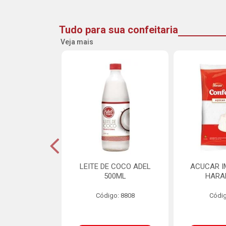
Tudo para sua confeitaria
Veja mais
DE GOIABA
LEITE DE COCO ADEL
ACUCAR I
U 2,5KG
500ML
HARA
o: 16258
Código: 8808
Códig