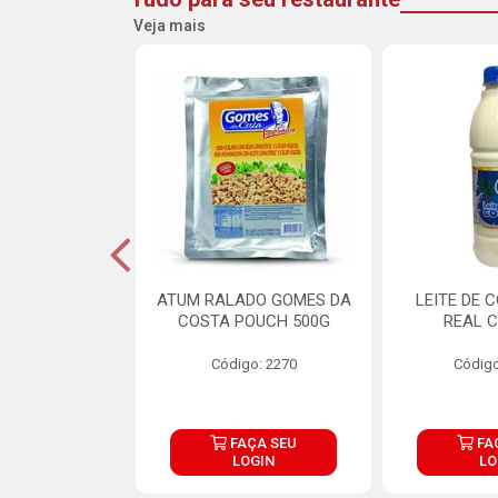
Veja mais
CARNE ARISCO
ATUM RALADO GOMES DA
LEITE DE 
TE 850G
COSTA POUCH 500G
REAL C
o: 14943
Código: 2270
Código
ÇA SEU
FAÇA SEU
FA
OGIN
LOGIN
LO