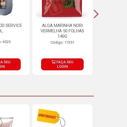
OD SERVICE
ALGA MARINHA NORI
FARINHA DE
0L
VERMELHA 50 FOLHAS
FINNA PA
140G
: 6525
Código:
Código: 17351
A SEU
FAÇA SEU
FAÇ
GIN
LOGIN
LOG