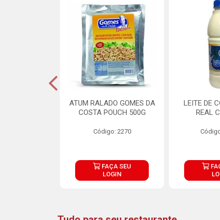
CARNE ARISCO
ATUM RALADO GOMES DA
LEITE DE 
TE 850G
COSTA POUCH 500G
REAL C
o: 14943
Código: 2270
Código
ÇA SEU
FAÇA SEU
FA
OGIN
LOGIN
LO
Tudo para seu restaurante