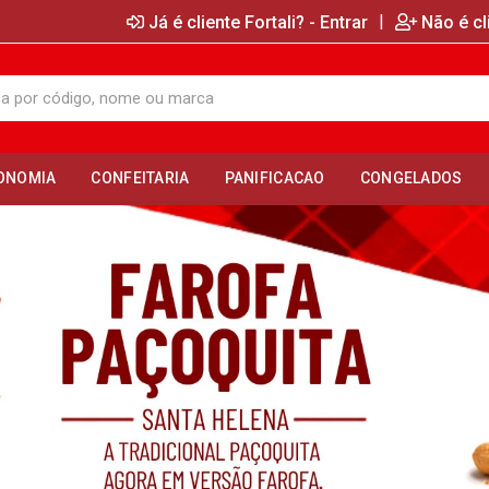
|
Já é cliente Fortali? - Entrar
Não é cl
ONOMIA
CONFEITARIA
PANIFICACAO
CONGELADOS