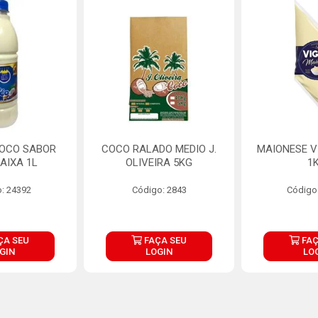
COCO SABOR
COCO RALADO MEDIO J.
MAIONESE V
AIXA 1L
OLIVEIRA 5KG
1
: 24392
Código: 2843
Código
ÇA SEU
FAÇA SEU
FAÇ
GIN
LOGIN
LO