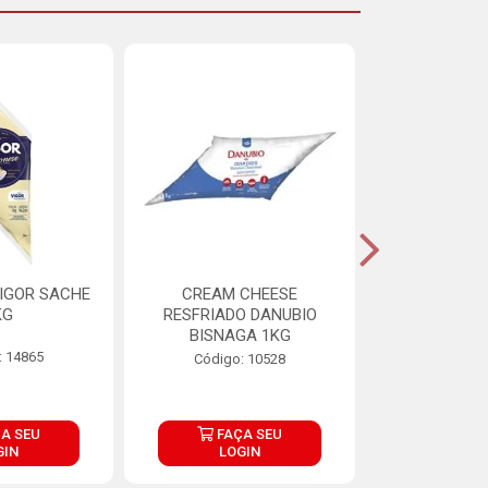
IGOR SACHE
CREAM CHEESE
MAIONESE 
KG
RESFRIADO DANUBIO
2,8
BISNAGA 1KG
: 14865
Código:
Código: 10528
A SEU
FAÇA SEU
FAÇ
GIN
LOGIN
LOG