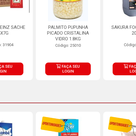
EINZ SACHE
PALMITO PUPUNHA
SAKURA FO
4X7G
PICADO CRISTALINA
2
VIDRO 1.8KG
: 31904
Código
Código: 25010
ÇA SEU
FAÇA SEU
FAÇ
GIN
LOGIN
LO