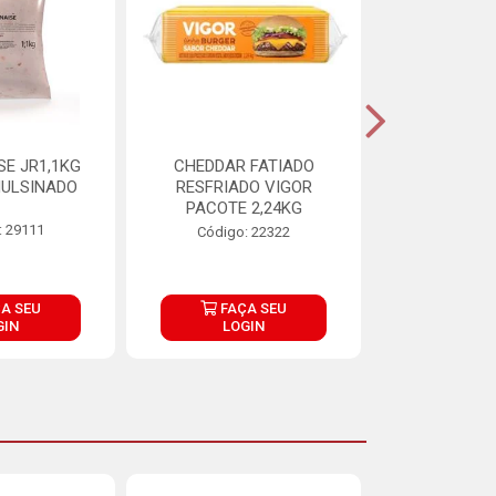
E JR1,1KG
CHEDDAR FATIADO
ADIPAN C A
ULSINADO
RESFRIADO VIGOR
PACOTE 2,24KG
: 29111
Código:
Código: 22322
A SEU
FAÇA SEU
FAÇ
GIN
LOGIN
LOG