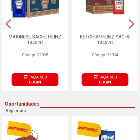
MAIONESE SACHE HEINZ
KETCHUP HEINZ SACHE
144X7G
144X7G
Código: 31905
Código: 31904
FAÇA SEU
FAÇA SEU
LOGIN
LOGIN
Oportunidades
Veja mais