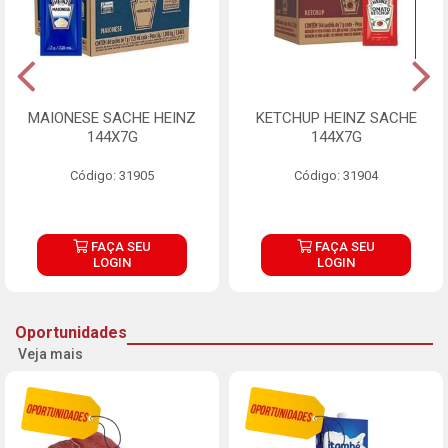
MAIONESE SACHE HEINZ
KETCHUP HEINZ SACHE
144X7G
144X7G
Código: 31905
Código: 31904
FAÇA SEU
FAÇA SEU
LOGIN
LOGIN
Oportunidades
Veja mais