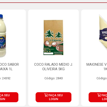
COCO SABOR
COCO RALADO MEDIO J.
MAIONESE V
AIXA 1L
OLIVEIRA 5KG
1
: 24392
Código: 2843
Código
ÇA SEU
FAÇA SEU
FAÇ
GIN
LOGIN
LO