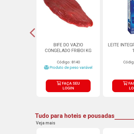
DE DOCE DE
BIFE DO VAZIO
LEITE INTEG
RMET PURATOS
CONGELADO FRIBOI KG
E 4.5KG
Código: 8140
Códig
o: 23685
Produto de peso variável
ÇA SEU
FAÇA SEU
FA
OGIN
LOGIN
LO
Tudo para hoteis e pousadas
Veja mais