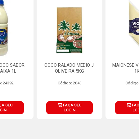
COCO SABOR
COCO RALADO MEDIO J.
MAIONESE V
AIXA 1L
OLIVEIRA 5KG
1
: 24392
Código: 2843
Código
ÇA SEU
FAÇA SEU
FAÇ
GIN
LOGIN
LO