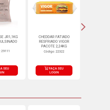
E JR1,1KG
CHEDDAR FATIADO
ADIPAN C A
ULSINADO
RESFRIADO VIGOR
PACOTE 2,24KG
: 29111
Código:
Código: 22322
A SEU
FAÇA SEU
FAÇ
GIN
LOGIN
LOG