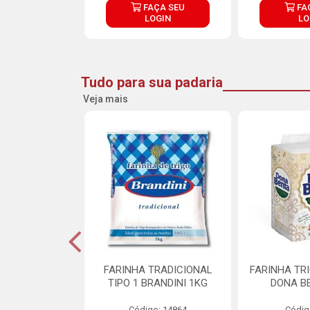
ÇA SEU
FAÇA SEU
FA
OGIN
LOGIN
LO
Tudo para sua padaria
Veja mais
 PARA BOLO
FARINHA TRADICIONAL
FARINHA TR
RA CREMOSO
TIPO 1 BRANDINI 1KG
DONA B
RMIX 5KG
Código: 14864
Códig