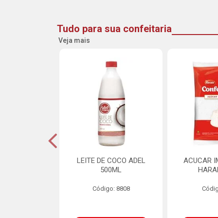
Tudo para sua confeitaria
Veja mais
INE FLOCOS
LEITE DE COCO ADEL
ACUCAR I
CANTES 10MM
500ML
HARA
L SCH 750G
Código: 8808
Códig
o: 8662