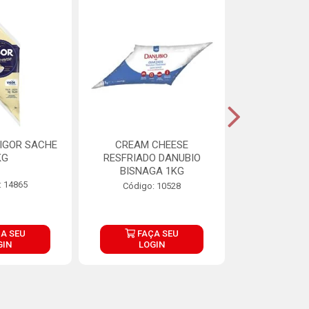
IGOR SACHE
CREAM CHEESE
MAIONESE 
KG
RESFRIADO DANUBIO
2,8
BISNAGA 1KG
: 14865
Código:
Código: 10528
A SEU
FAÇA SEU
FAÇ
GIN
LOGIN
LOG