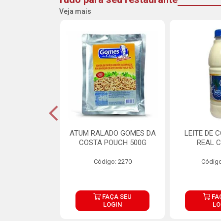
Veja mais
CARNE ARISCO
ATUM RALADO GOMES DA
LEITE DE 
TE 850G
COSTA POUCH 500G
REAL C
o: 14943
Código: 2270
Código
ÇA SEU
FAÇA SEU
FA
OGIN
LOGIN
LO