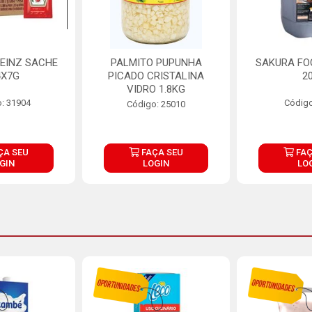
EINZ SACHE
PALMITO PUPUNHA
SAKURA FO
4X7G
PICADO CRISTALINA
2
VIDRO 1.8KG
: 31904
Código
Código: 25010
ÇA SEU
FAÇA SEU
FAÇ
GIN
LOGIN
LO