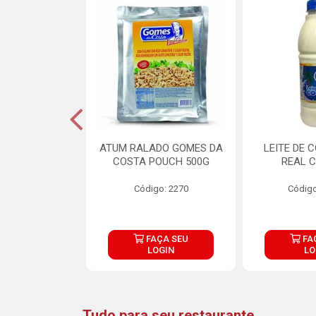
CARNE ARISCO
ATUM RALADO GOMES DA
LEITE DE 
TE 850G
COSTA POUCH 500G
REAL C
o: 14943
Código: 2270
Código
ÇA SEU
FAÇA SEU
FA
OGIN
LOGIN
LO
Tudo para seu restaurante