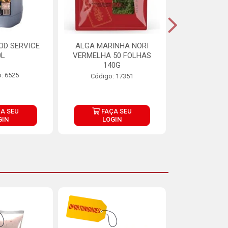
OD SERVICE
ALGA MARINHA NORI
FARINHA DE
0L
VERMELHA 50 FOLHAS
FINNA PA
140G
: 6525
Código:
Código: 17351
A SEU
FAÇA SEU
FAÇ
GIN
LOGIN
LOG