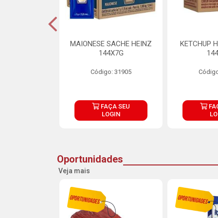
S MAIONESE
MAIONESE SACHE HEINZ
KETCHUP H
 168X7G
144X7G
14
o: 11092
Código: 31905
Código
ÇA SEU
FAÇA SEU
FA
OGIN
LOGIN
LO
Oportunidades
Veja mais