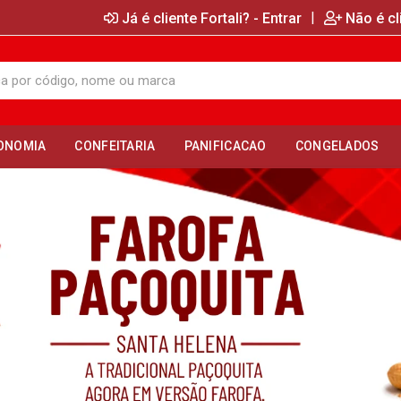
|
Já é cliente Fortali? - Entrar
Não é cl
ONOMIA
CONFEITARIA
PANIFICACAO
CONGELADOS