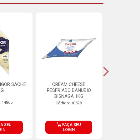
IGOR SACHE
CREAM CHEESE
MAIONESE 
KG
RESFRIADO DANUBIO
2,8
BISNAGA 1KG
: 14865
Código:
Código: 10528
A SEU
FAÇA SEU
FAÇ
GIN
LOGIN
LOG