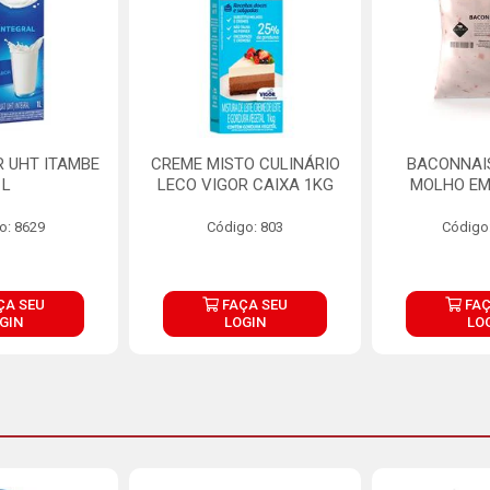
R UHT ITAMBE
CREME MISTO CULINÁRIO
BACONNAIS
1L
LECO VIGOR CAIXA 1KG
MOLHO EM
o: 8629
Código: 803
Código
ÇA SEU
FAÇA SEU
FAÇ
GIN
LOGIN
LO