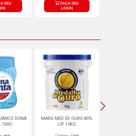
A SEU
FAÇA SEU
FAÇ
GIN
LOGIN
LOG
UIMICO DONA
MARG MED DE OURO 80%
MARGARINA 
 100G
LIP 15KG
OURO 80%
o: 968
Código: 1368
Código