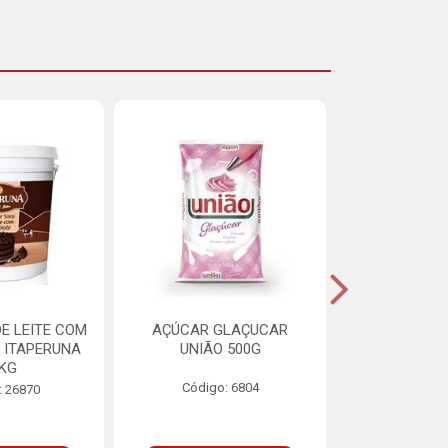
E LEITE COM
AÇÚCAR GLAÇUCAR
CERELIS ALI
 ITAPERUNA
UNIÃO 500G
4,5
8KG
Código: 6804
Código
: 26870