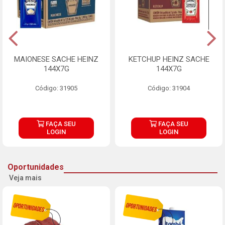
MAIONESE SACHE HEINZ
KETCHUP HEINZ SACHE
144X7G
144X7G
Código: 31905
Código: 31904
FAÇA SEU
FAÇA SEU
LOGIN
LOGIN
Oportunidades
Veja mais