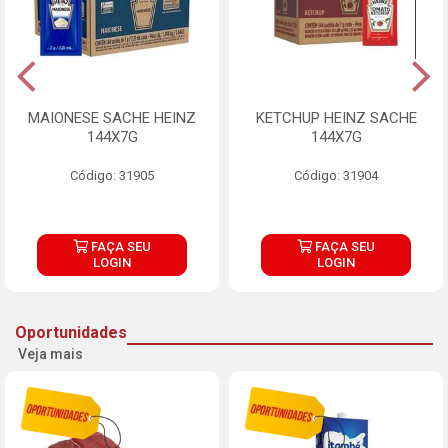
MAIONESE SACHE HEINZ
KETCHUP HEINZ SACHE
144X7G
144X7G
Código: 31905
Código: 31904
FAÇA SEU
FAÇA SEU
LOGIN
LOGIN
Oportunidades
Veja mais