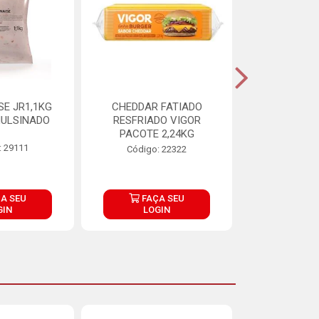
E JR1,1KG
CHEDDAR FATIADO
ADIPAN C A
ULSINADO
RESFRIADO VIGOR
PACOTE 2,24KG
: 29111
Código:
Código: 22322
A SEU
FAÇA SEU
FAÇ
GIN
LOGIN
LOG