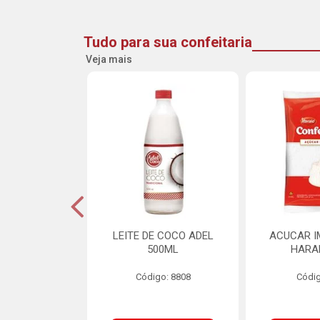
Tudo para sua confeitaria
Veja mais
DE GOIABA
LEITE DE COCO ADEL
ACUCAR I
U 2,5KG
500ML
HARA
o: 16258
Código: 8808
Códig