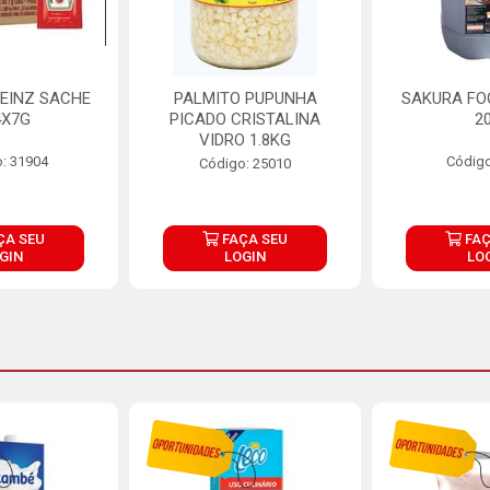
EINZ SACHE
PALMITO PUPUNHA
SAKURA FO
4X7G
PICADO CRISTALINA
2
VIDRO 1.8KG
: 31904
Código
Código: 25010
ÇA SEU
FAÇA SEU
FAÇ
GIN
LOGIN
LO