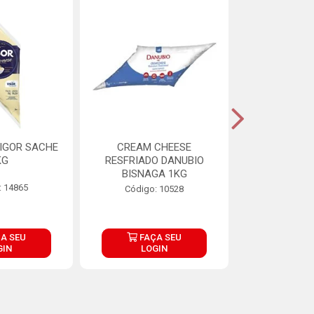
IGOR SACHE
CREAM CHEESE
MAIONESE 
KG
RESFRIADO DANUBIO
2,8
BISNAGA 1KG
: 14865
Código:
Código: 10528
A SEU
FAÇA SEU
FAÇ
GIN
LOGIN
LOG