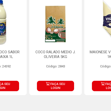
COCO SABOR
COCO RALADO MEDIO J.
MAIONESE V
AIXA 1L
OLIVEIRA 5KG
1
: 24392
Código: 2843
Código
ÇA SEU
FAÇA SEU
FAÇ
GIN
LOGIN
LO