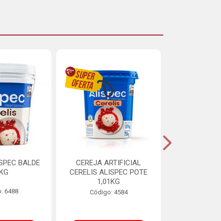
ISPEC BALDE
CEREJA ARTIFICIAL
BRIGADEIRO
5KG
CERELIS ALISPEC POTE
AUREA BI
1,01KG
: 6488
Código:
Código: 4584