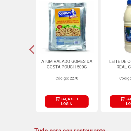
CARNE ARISCO
ATUM RALADO GOMES DA
LEITE DE 
TE 850G
COSTA POUCH 500G
REAL C
o: 14943
Código: 2270
Código
ÇA SEU
FAÇA SEU
FA
OGIN
LOGIN
LO
Tudo para seu restaurante