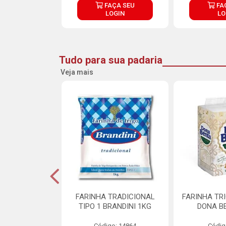
ÇA SEU
FAÇA SEU
FA
OGIN
LOGIN
LO
Tudo para sua padaria
Veja mais
 PARA BOLO
FARINHA TRADICIONAL
FARINHA TR
RA CREMOSO
TIPO 1 BRANDINI 1KG
DONA B
RMIX 5KG
Código: 14864
Códig