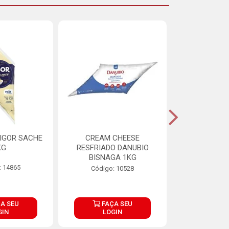
IGOR SACHE
CREAM CHEESE
MAIONESE 
KG
RESFRIADO DANUBIO
2,8
BISNAGA 1KG
: 14865
Código:
Código: 10528
A SEU
FAÇA SEU
FAÇ
GIN
LOGIN
LOG