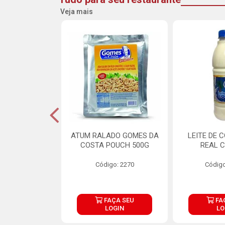
Veja mais
CARNE ARISCO
ATUM RALADO GOMES DA
LEITE DE 
TE 850G
COSTA POUCH 500G
REAL C
o: 14943
Código: 2270
Código
ÇA SEU
FAÇA SEU
FA
OGIN
LOGIN
LO