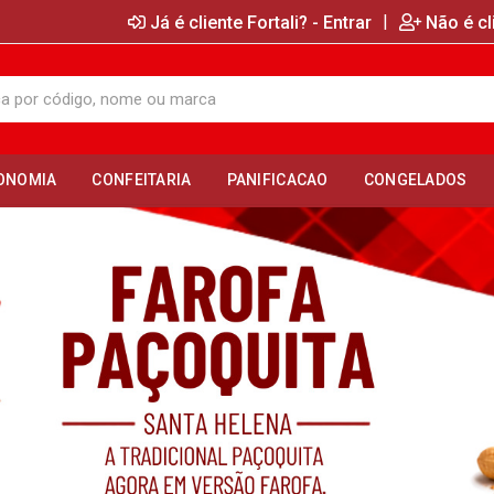
|
Já é cliente Fortali? - Entrar
Não é cl
ONOMIA
CONFEITARIA
PANIFICACAO
CONGELADOS