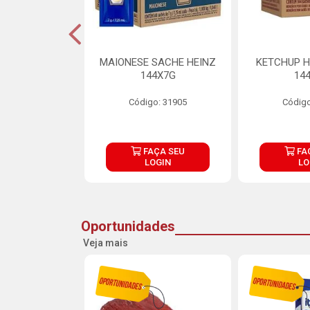
S MAIONESE
MAIONESE SACHE HEINZ
KETCHUP H
 168X7G
144X7G
14
o: 11092
Código: 31905
Código
ÇA SEU
FAÇA SEU
FA
OGIN
LOGIN
LO
Oportunidades
Veja mais