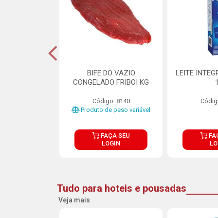
DE DOCE DE
BIFE DO VAZIO
LEITE INTEG
RMET PURATOS
CONGELADO FRIBOI KG
E 4.5KG
Código: 8140
Códig
o: 23685
Produto de peso variável
ÇA SEU
FAÇA SEU
FA
OGIN
LOGIN
LO
Tudo para hoteis e pousadas
Veja mais