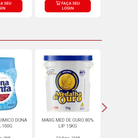
A SEU
FAÇA SEU
FAÇ
GIN
LOGIN
LOG
UIMICO DONA
MARG MED DE OURO 80%
MARGARINA 
 100G
LIP 15KG
OURO 80%
o: 968
Código: 1368
Código