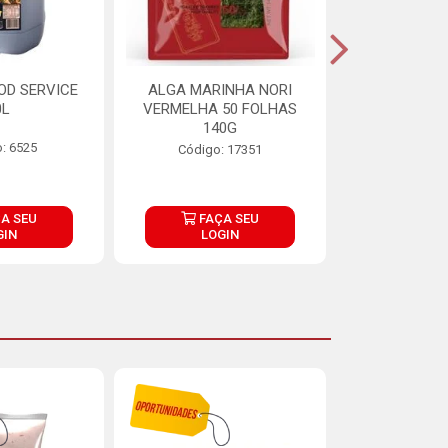
OD SERVICE
ALGA MARINHA NORI
FARINHA DE
0L
VERMELHA 50 FOLHAS
FINNA PA
140G
: 6525
Código:
Código: 17351
A SEU
FAÇA SEU
FAÇ
GIN
LOGIN
LOG