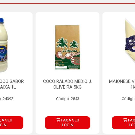
COCO SABOR
COCO RALADO MEDIO J.
MAIONESE V
AIXA 1L
OLIVEIRA 5KG
1
: 24392
Código: 2843
Código
ÇA SEU
FAÇA SEU
FAÇ
GIN
LOGIN
LO