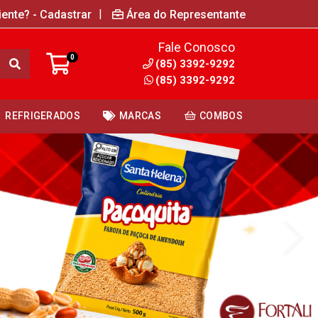
|
iente? - Cadastrar
Área do Representante
Fale Conosco
0
(85) 3392-9292
(85) 3392-9292
REFRIGERADOS
MARCAS
COMBOS