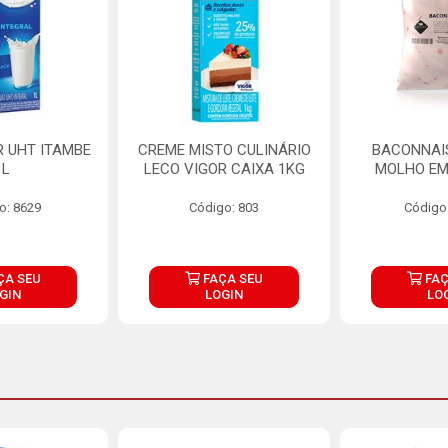
R UHT ITAMBE
CREME MISTO CULINÁRIO
BACONNAIS
1L
LECO VIGOR CAIXA 1KG
MOLHO EM
o: 8629
Código: 803
Código
ÇA SEU
FAÇA SEU
FAÇ
GIN
LOGIN
LO