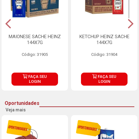
MAIONESE SACHE HEINZ
KETCHUP HEINZ SACHE
144X7G
144X7G
Código: 31905
Código: 31904
FAÇA SEU
FAÇA SEU
LOGIN
LOGIN
Oportunidades
Veja mais