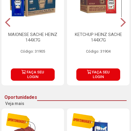
MAIONESE SACHE HEINZ
KETCHUP HEINZ SACHE
144X7G
144X7G
Código: 31905
Código: 31904
FAÇA SEU
FAÇA SEU
LOGIN
LOGIN
Oportunidades
Veja mais