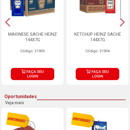
MAIONESE SACHE HEINZ
KETCHUP HEINZ SACHE
144X7G
144X7G
Código: 31905
Código: 31904
FAÇA SEU
FAÇA SEU
LOGIN
LOGIN
Oportunidades
Veja mais