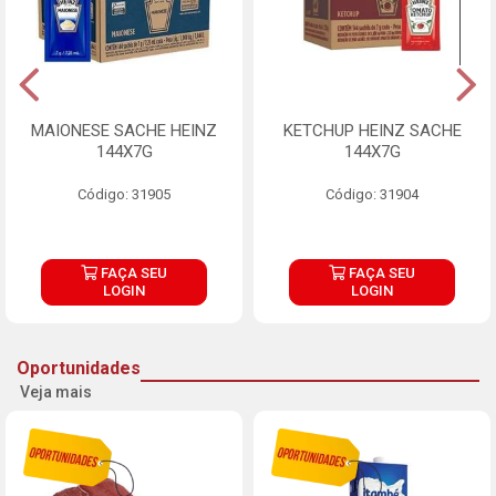
MAIONESE SACHE HEINZ
KETCHUP HEINZ SACHE
144X7G
144X7G
Código: 31905
Código: 31904
FAÇA SEU
FAÇA SEU
LOGIN
LOGIN
Oportunidades
Veja mais