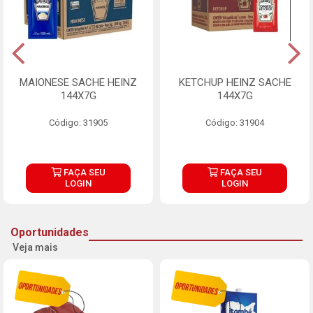
MAIONESE SACHE HEINZ
KETCHUP HEINZ SACHE
144X7G
144X7G
Código: 31905
Código: 31904
FAÇA SEU
FAÇA SEU
LOGIN
LOGIN
Oportunidades
Veja mais